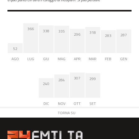
366
338
335
318
296
287
283
52
AGO
LUG
GIU
MAG
APR
MAR
FEB
GEN
307
299
284
240
DIC
NOV
OTT
SET
TORNA SU