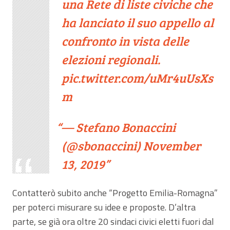
una Rete di liste civiche che
ha lanciato il suo appello al
confronto in vista delle
elezioni regionali.
pic.twitter.com/uMr4uUsXs
m
— Stefano Bonaccini
(@sbonaccini)
November
13, 2019
Contatterò subito anche “Progetto Emilia-Romagna”
per poterci misurare su idee e proposte. D’altra
parte, se già ora oltre 20 sindaci civici eletti fuori dal