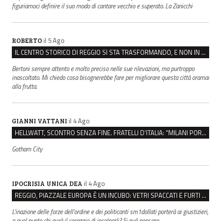
figuriamoci definire il suo modo di cantare vecchio e superato. La Zanicchi
il 5 Ago
ROBERTO
IL CENTRO STORICO DI REGGIO SI STA TRASFORMANDO, E NON IN MEGLIO
Bertoni sempre attento e molto preciso nelle sue rilevazioni, ma purtroppo
inascoltato. Mi chiedo cosa bisognerebbe fare per migliorare questa città oramai
alla frutta.
il 4 Ago
GIANNI VATTANI
HELLWATT, SCONTRO SENZA FINE. FRATELLI D’ITALIA: “MILANI PORTA DOCUMENTI, DE FRANCO INSULTI”
Gotham City
il 4 Ago
IPOCRISIA UNICA DEA
REGGIO, PIAZZALE EUROPA È UN INCUBO: VETRI SPACCATI E FURTI SULLE AUTO IN SOSTA
L'inazione delle forze dell'ordine e dei politicanti sm1dollati porterà ai giustizieri,
a quel punto chi avrà il coraggio di incolparli? Si può pensare