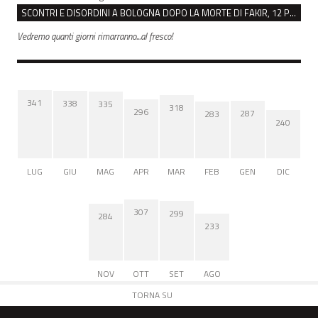
SCONTRI E DISORDINI A BOLOGNA DOPO LA MORTE DI FAKIR, 12 PERSONE INDAGATE
Vedremo quanti giorni rimarranno...al fresco!
341
338
335
318
296
287
283
240
LUG
GIU
MAG
APR
MAR
FEB
GEN
DIC
307
299
284
233
NOV
OTT
SET
AGO
TORNA SU