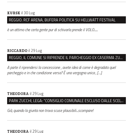
il 30 Lug
KURSK
REGGIO. RCF ARENA, BUFERA POLITICA SU HELLWATT FESTIVAL
è un attimo che certa gente pur di schivarla prende il VOLO......
il 29 Lug
RICCARDO
REGGIO, IL COMUNE SI RIPRENDE IL PARCHEGGIO EX CASERMA ZUCCHI PER 4,6 MILIONI
A parte il riprendersi la concessione , avete idea di come è degradato quel
parcheggio e in che condizione versa? È una vergogna unica , […]
il 29 Lug
THEODORA
PARK ZUCCHI, LEGA: “CONSIGLIO COMUNALE ESCLUSO DALLE SCELTE, PRETENDIAMO TUTTI GLI ATTI”
Già, quando la giunta non trova scuse plausibili...scompare!
il 29 Lug
THEODORA