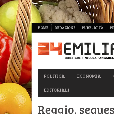
NAVIGAZIONE
HOME
REDAZIONE
PUBBLICITÀ
P
SECONDARIA
NAVIGAZIONE
POLITICA
ECONOMIA
PRIMARIA
EDITORIALI
Reggio, seques