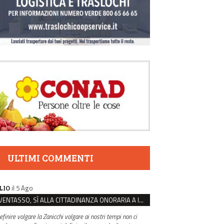
ULTIMI COMMENTI
il 5 Ago
LIO
VENTASSO, SÌ ALLA CITTADINANZA ONORARIA A IVA ZANICCHI. MA BARGIACCHI: “È DI PESSIMO GUSTO”
efinire volgare la Zanicchi volgare ai nostri tempi non ci