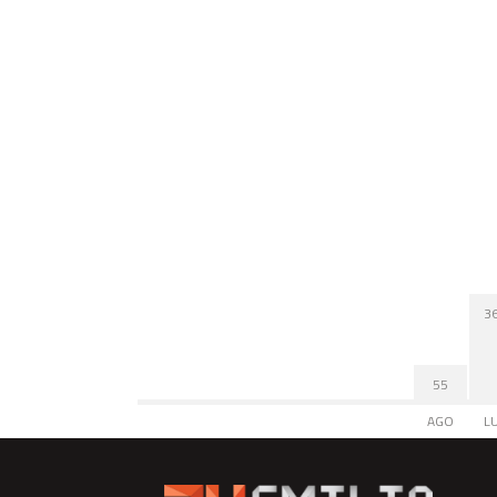
3
55
AGO
L