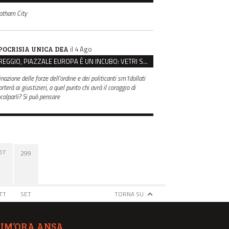
otham City
il 4 Ago
POCRISIA UNICA DEA
REGGIO, PIAZZALE EUROPA È UN INCUBO: VETRI SPACCATI E FURTI SULLE AUTO IN SOSTA
inazione delle forze dell'ordine e dei politicanti sm1dollati
rterà ai giustizieri, a quel punto chi avrà il coraggio di
ncolparli? Si può pensare
07
299
TT
SET
TORNA SU
TIM’ORA ANSA