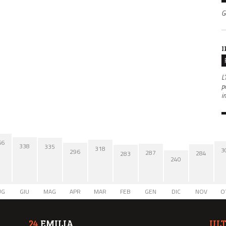
G
I
L'
po
i
66
338
335
318
3
296
287
284
283
240
UG
GIU
MAG
APR
MAR
FEB
GEN
DIC
NOV
O
24
EMILIA
UL