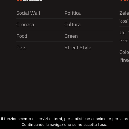
Social Wall
Politica
Zele
'cos
Cronaca
Cultura
Ue, 
Food
Green
e ve
Pets
Street Style
Colo
l'in
r il funzionamento di servizi esterni, per statistiche anonime, e per la pr
Continuando la navigazione se ne accetta l'uso.