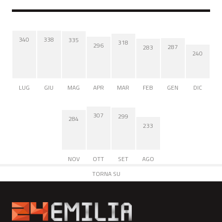
340
338
335
318
296
287
283
240
LUG
GIU
MAG
APR
MAR
FEB
GEN
DIC
307
299
284
233
NOV
OTT
SET
AGO
TORNA SU