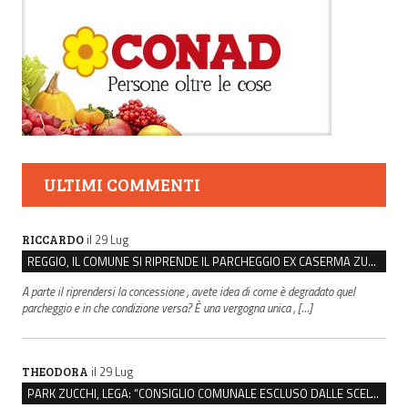
ULTIMI COMMENTI
il 29 Lug
RICCARDO
REGGIO, IL COMUNE SI RIPRENDE IL PARCHEGGIO EX CASERMA ZUCCHI PER 4,6 MILIONI
A parte il riprendersi la concessione , avete idea di come è degradato quel
parcheggio e in che condizione versa? È una vergogna unica , […]
il 29 Lug
THEODORA
PARK ZUCCHI, LEGA: “CONSIGLIO COMUNALE ESCLUSO DALLE SCELTE, PRETENDIAMO TUTTI GLI ATTI”