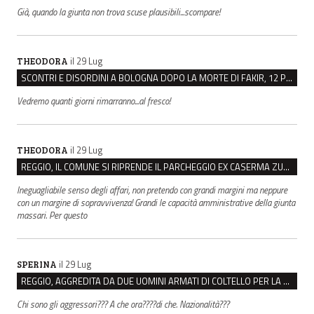
Già, quando la giunta non trova scuse plausibili...scompare!
il 29 Lug
THEODORA
SCONTRI E DISORDINI A BOLOGNA DOPO LA MORTE DI FAKIR, 12 PERSONE INDAGATE
Vedremo quanti giorni rimarranno...al fresco!
il 29 Lug
THEODORA
REGGIO, IL COMUNE SI RIPRENDE IL PARCHEGGIO EX CASERMA ZUCCHI PER 4,6 MILIONI
Ineguagliabile senso degli affari, non pretendo con grandi margini ma neppure
con un margine di sopravvivenza! Grandi le capacità amministrative della giunta
massari. Per questo
il 29 Lug
SPERINA
REGGIO, AGGREDITA DA DUE UOMINI ARMATI DI COLTELLO PER LA BORSA: LEI REAGISCE E LI FA SCAPPARE
Chi sono gli aggressori??? A che ora????di che. Nazionalità???