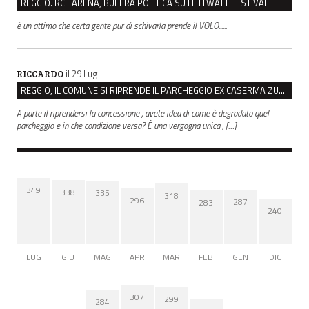
REGGIO. RCF ARENA, BUFERA POLITICA SU HELLWATT FESTIVAL
è un attimo che certa gente pur di schivarla prende il VOLO......
il 29 Lug
RICCARDO
REGGIO, IL COMUNE SI RIPRENDE IL PARCHEGGIO EX CASERMA ZUCCHI PER 4,6 MILIONI
A parte il riprendersi la concessione , avete idea di come è degradato quel
parcheggio e in che condizione versa? È una vergogna unica , […]
349
338
335
318
296
287
283
240
LUG
GIU
MAG
APR
MAR
FEB
GEN
DIC
307
299
284