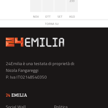
233
NOV
OTT
SET
AGO
TORNA SU
24Emilia è una testata di proprietà di:
Nicola Fangareggi
P. Iva IT02148540350
24
EMILIA
Social Wall
Politica