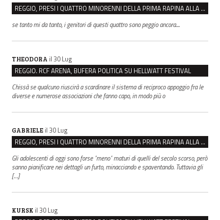
REGGIO, PRESI I QUATTRO MINORENNI DELLA PRIMA RAPINA ALLA FARMACIA DI COVIOLO
se tanto mi da tanto, i genitori di questi quattro sono peggio ancora....
il 30 Lug
THEODORA
REGGIO. RCF ARENA, BUFERA POLITICA SU HELLWATT FESTIVAL
Chissà se qualcuno riuscirà a scardinare il sistema di reciproco appoggio fra le
diverse e numerose associazioni che fanno capo, in modo più o
il 30 Lug
GABRIELE
REGGIO, PRESI I QUATTRO MINORENNI DELLA PRIMA RAPINA ALLA FARMACIA DI COVIOLO
Gli adolescenti di oggi sono forse "meno" maturi di quelli del secolo scorso, però
sanno pianificare nei dettagli un furto, minacciando e spaventando. Tuttavia gli
[…]
il 30 Lug
KURSK