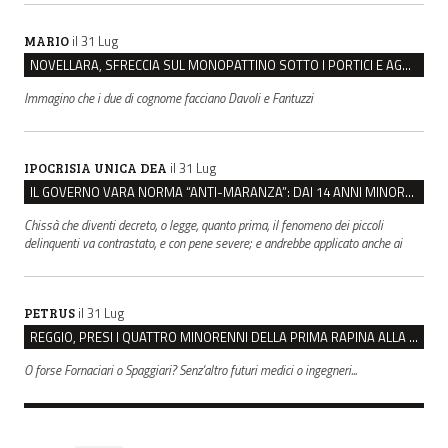
il 31 Lug
MARIO
NOVELLARA, SFRECCIA SUL MONOPATTINO SOTTO I PORTICI E AGGREDISCE CHI LO RIMPROVERA
Immagino che i due di cognome facciano Davoli e Fantuzzi
il 31 Lug
IPOCRISIA UNICA DEA
IL GOVERNO VARA NORMA “ANTI-MARANZA”: DAI 14 ANNI MINORENNI IMPUTABILI “FINO A PROVA CONTRARIA”
Chissà che diventi decreto, o legge, quanto prima, il fenomeno dei piccoli
delinquenti va contrastato, e con pene severe; e andrebbe applicato anche ai
il 31 Lug
PETRUS
REGGIO, PRESI I QUATTRO MINORENNI DELLA PRIMA RAPINA ALLA FARMACIA DI COVIOLO
O forse Fornaciari o Spaggiari? Senz'altro futuri medici o ingegneri...