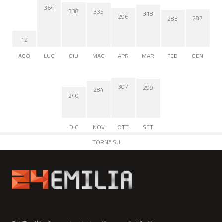
364
338
335
318
296
287
283
12
AGO
LUG
GIU
MAG
APR
MAR
FEB
GEN
307
299
284
240
DIC
NOV
OTT
SET
TORNA SU