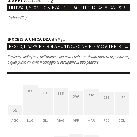
il 4 Ago
GIANNI VATTANI
HELLWATT, SCONTRO SENZA FINE. FRATELLI D’ITALIA: “MILANI PORTA DOCUMENTI, DE FRANCO INSULTI”
Gotham City
il 4 Ago
IPOCRISIA UNICA DEA
REGGIO, PIAZZALE EUROPA È UN INCUBO: VETRI SPACCATI E FURTI SULLE AUTO IN SOSTA
L'inazione delle forze dell'ordine e dei politicanti sm1dollati porterà ai giustizieri,
a quel punto chi avrà il coraggio di incolparli? Si può pensare
366
338
335
318
296
287
283
55
AGO
LUG
GIU
MAG
APR
MAR
FEB
GEN