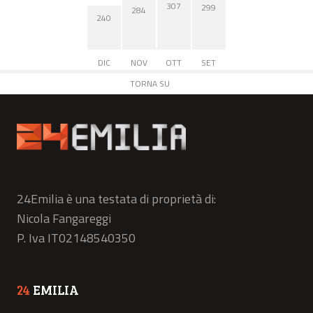
307
299
284
240
DIC
NOV
OTT
SET
TORNA SU
24Emilia è una testata di proprietà di:
Nicola Fangareggi
P. Iva IT02148540350
24
EMILIA