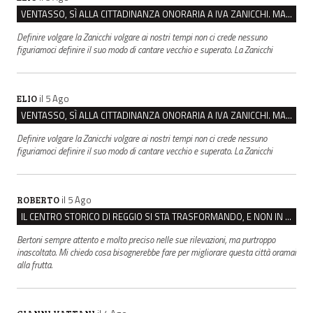
VENTASSO, SÌ ALLA CITTADINANZA ONORARIA A IVA ZANICCHI. MA BARGIACCHI: “È DI PESSIMO GUSTO”
Definire volgare la Zanicchi volgare ai nostri tempi non ci crede nessuno
figuriamoci definire il suo modo di cantare vecchio e superato. La Zanicchi
il 5 Ago
ELIO
VENTASSO, SÌ ALLA CITTADINANZA ONORARIA A IVA ZANICCHI. MA BARGIACCHI: “È DI PESSIMO GUSTO”
Definire volgare la Zanicchi volgare ai nostri tempi non ci crede nessuno
figuriamoci definire il suo modo di cantare vecchio e superato. La Zanicchi
il 5 Ago
ROBERTO
IL CENTRO STORICO DI REGGIO SI STA TRASFORMANDO, E NON IN MEGLIO
Bertoni sempre attento e molto preciso nelle sue rilevazioni, ma purtroppo
inascoltato. Mi chiedo cosa bisognerebbe fare per migliorare questa città oramai
alla frutta.