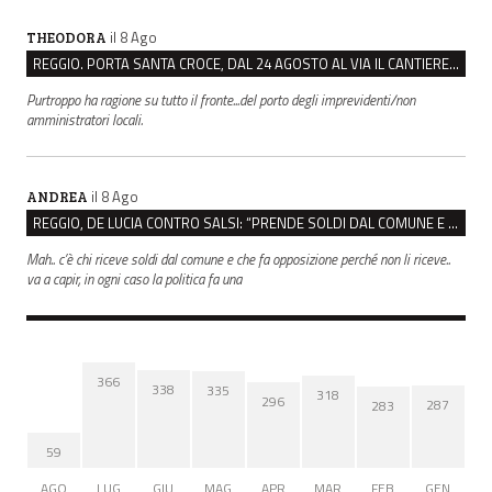
il 8 Ago
THEODORA
REGGIO. PORTA SANTA CROCE, DAL 24 AGOSTO AL VIA IL CANTIERE PER IL NUOVO COLLETTORE FOGNARIO
Purtroppo ha ragione su tutto il fronte...del porto degli imprevidenti/non
amministratori locali.
il 8 Ago
ANDREA
REGGIO, DE LUCIA CONTRO SALSI: “PRENDE SOLDI DAL COMUNE E DIFFONDE FAKE NEWS”
Mah.. c’è chi riceve soldi dal comune e che fa opposizione perché non li riceve..
va a capir, in ogni caso la politica fa una
366
338
335
318
296
287
283
59
AGO
LUG
GIU
MAG
APR
MAR
FEB
GEN