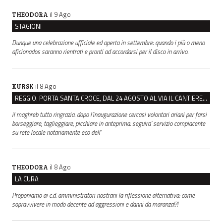
il 9 Ago
THEODORA
STAGIONI
Dunque una celebrazione ufficiale ed aperta in settembre: quando i più o meno
aficionados saranno rientrati e pronti ad accordarsi per il disco in arrivo.
il 8 Ago
KURSK
REGGIO. PORTA SANTA CROCE, DAL 24 AGOSTO AL VIA IL CANTIERE PER IL NUOVO COLLETTORE FOGNARIO
il maghreb tutto ringrazia. dopo l’inaugurazione cercasi volontari ariani per farsi
borseggiare, taglieggiare, picchiare in anteprima. seguira’ servizio compiacente
su rete locale notariamente eco dell’
il 8 Ago
THEODORA
LA CURA
Proponiamo ai c.d. amministratori nostrani la riflessione alternativa: come
sopravvivere in modo decente ad aggressioni e danni da maranza!?!