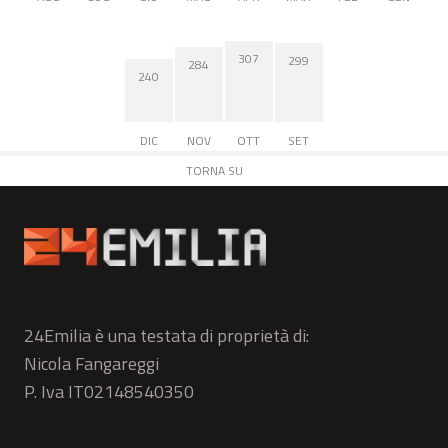
307
299
284
240
DIC
NOV
OTT
SET
TORNA SU
24Emilia è una testata di proprietà di:
Nicola Fangareggi
P. Iva IT02148540350