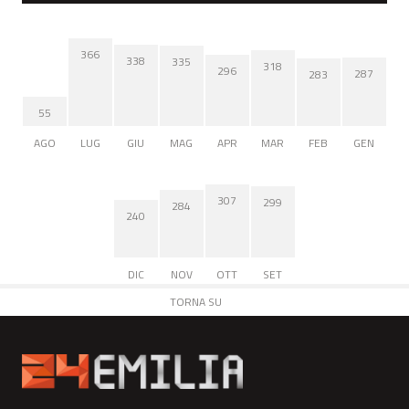
366
338
335
318
296
287
283
55
AGO
LUG
GIU
MAG
APR
MAR
FEB
GEN
307
299
284
240
DIC
NOV
OTT
SET
TORNA SU