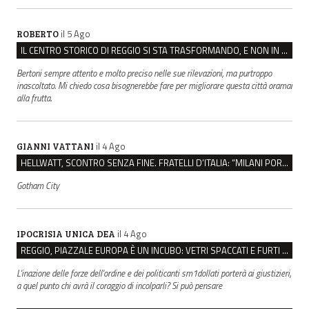
il 5 Ago
ROBERTO
IL CENTRO STORICO DI REGGIO SI STA TRASFORMANDO, E NON IN MEGLIO
Bertoni sempre attento e molto preciso nelle sue rilevazioni, ma purtroppo
inascoltato. Mi chiedo cosa bisognerebbe fare per migliorare questa città oramai
alla frutta.
il 4 Ago
GIANNI VATTANI
HELLWATT, SCONTRO SENZA FINE. FRATELLI D’ITALIA: “MILANI PORTA DOCUMENTI, DE FRANCO INSULTI”
Gotham City
il 4 Ago
IPOCRISIA UNICA DEA
REGGIO, PIAZZALE EUROPA È UN INCUBO: VETRI SPACCATI E FURTI SULLE AUTO IN SOSTA
L'inazione delle forze dell'ordine e dei politicanti sm1dollati porterà ai giustizieri,
a quel punto chi avrà il coraggio di incolparli? Si può pensare