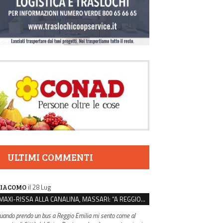
ULTIMI COMMENTI
il 28 Lug
IACOMO
MAXI-RISSA ALLA CANALINA, MASSARI: “A REGGIO FATTI COSÌ GRAVI NON DEVONO TROVARE SPAZIO”
uando prendo un bus a Reggio Emilia mi sento come al