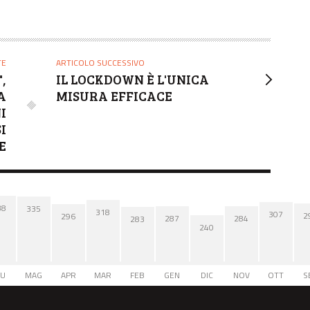
TE
ARTICOLO SUCCESSIVO
,
IL LOCKDOWN È L'UNICA
A
MISURA EFFICACE
I
I
E
38
335
318
307
2
296
287
284
283
240
IU
MAG
APR
MAR
FEB
GEN
DIC
NOV
OTT
S