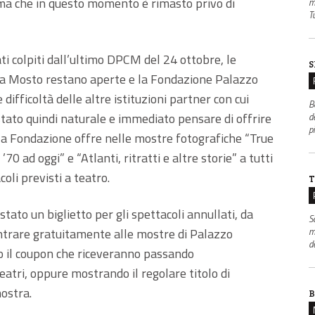
nema che in questo momento è rimasto privo di
m
Tu
ati colpiti dall’ultimo DPCM del 24 ottobre, le
S
a Mosto restano aperte e la Fondazione Palazzo
ifficoltà delle altre istituzioni partner con cui
B
stato quindi naturale e immediato pensare di offrire
de
p
he la Fondazione offre nelle mostre fotografiche “True
’70 ad oggi” e “Atlanti, ritratti e altre storie” a tutti
coli previsti a teatro.
T
stato un biglietto per gli spettacoli annullati, da
S
m
ntrare gratuitamente alle mostre di Palazzo
d
 il coupon che riceveranno passando
eatri, oppure mostrando il regolare titolo di
mostra.
B