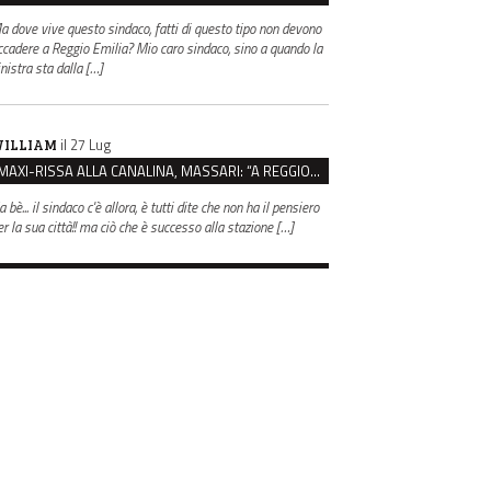
a dove vive questo sindaco, fatti di questo tipo non devono
ccadere a Reggio Emilia? Mio caro sindaco, sino a quando la
inistra sta dalla […]
il 27 Lug
ILLIAM
MAXI-RISSA ALLA CANALINA, MASSARI: “A REGGIO FATTI COSÌ GRAVI NON DEVONO TROVARE SPAZIO”
 bè... il sindaco c'è allora, è tutti dite che non ha il pensiero
er la sua città!! ma ciò che è successo alla stazione […]