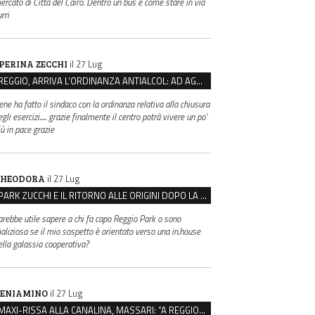
ercato di Città del Cairo. Dentro un bus è come stare in via
rri
il 27 Lug
PERINA ZECCHI
REGGIO, ARRIVA L’ORDINANZA ANTIALCOL: AD AGOSTO ESERCIZI DI VICINATO CHIUSI DALLE 22 ALLE 6
ene ha fatto il sindaco con la ordinanza relativa alla chiusura
gli esercizi..... grazie finalmente il centro potrà vivere un po'
iù in pace grazie
il 27 Lug
HEODORA
PARK ZUCCHI E IL RITORNO ALLE ORIGINI DOPO LA DISAVVENTURA CON REGGIO EMILIA PARCHEGGI
arebbe utile sapere a chi fa capo Reggio Park o sono
aliziosa se il mio sospetto è orientato verso una in.house
ella galassia cooperativa?
il 27 Lug
ENIAMINO
MAXI-RISSA ALLA CANALINA, MASSARI: “A REGGIO FATTI COSÌ GRAVI NON DEVONO TROVARE SPAZIO”