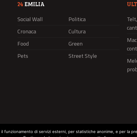
24
EMILIA
UL
Social Wall
Politica
Telt
cant
Cronaca
Cultura
Macr
Food
Green
cont
Pets
Street Style
Melo
pro
r il funzionamento di servizi esterni, per statistiche anonime, e per la pr