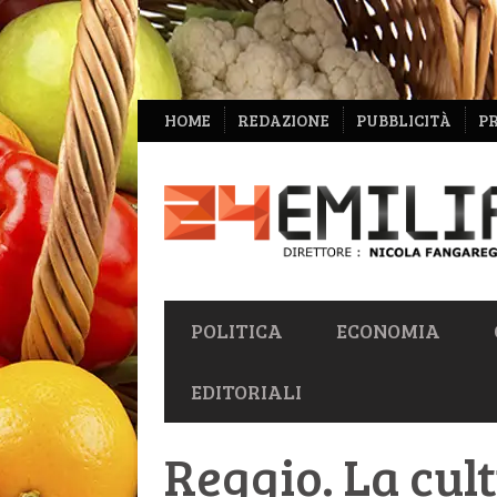
NAVIGAZIONE
HOME
REDAZIONE
PUBBLICITÀ
P
SECONDARIA
NAVIGAZIONE
POLITICA
ECONOMIA
PRIMARIA
EDITORIALI
Reggio. La cul