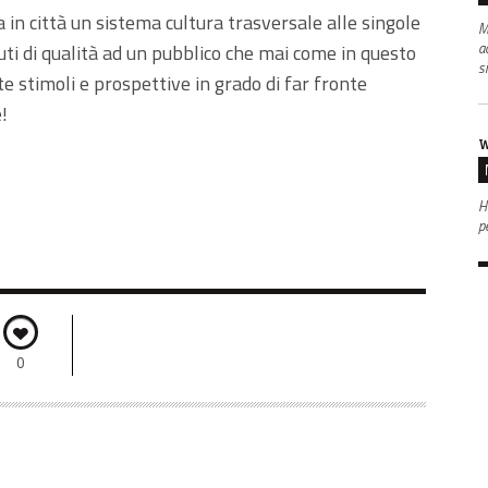
 in città un sistema cultura trasversale alle singole
M
a
nuti di qualità ad un pubblico che mai come in questo
s
te stimoli e prospettive in grado di far fronte
è!
W
Ha
p
0