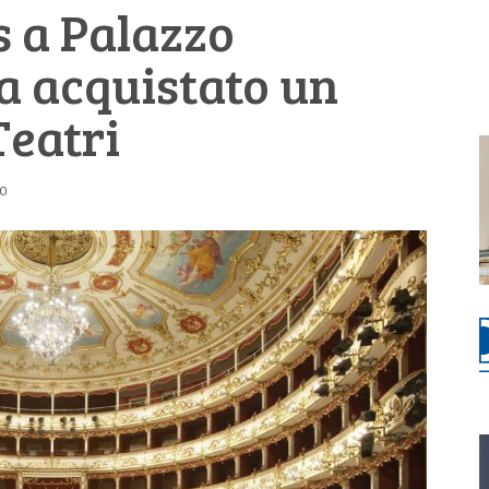
s a Palazzo
a acquistato un
Teatri
30