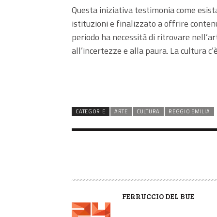
Questa iniziativa testimonia come esista
istituzioni e finalizzato a offrire conte
periodo ha necessità di ritrovare nell’ar
all’incertezze e alla paura. La cultura c’
CATEGORIE
ARTE
CULTURA
REGGIO EMILIA
A
FERRUCCIO DEL BUE
U