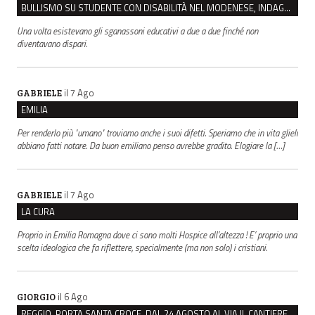
BULLISMO SU STUDENTE CON DISABILITÀ NEL MODENESE, INDAGATI DUE RAGAZZI DI 16 ANNI
Una volta esistevano gli sganassoni educativi a due a due finché non
diventavano dispari.
il 7 Ago
GABRIELE
EMILIA
Per renderlo più "umano" troviamo anche i suoi difetti. Speriamo che in vita glieli
abbiano fatti notare. Da buon emiliano penso avrebbe gradito. Elogiare la […]
il 7 Ago
GABRIELE
LA CURA
Proprio in Emilia Romagna dove ci sono molti Hospice all’altezza ! E’ proprio una
scelta ideologica che fa riflettere, specialmente (ma non solo) i cristiani.
il 6 Ago
GIORGIO
REGGIO. PORTA SANTA CROCE, DAL 24 AGOSTO AL VIA IL CANTIERE PER IL NUOVO COLLETTORE FOGNARIO