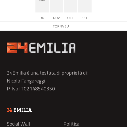
DIC
NOV
OTT
SET
TORNA SU
24Emilia è una testata di proprietà di:
Nicola Fangareggi
P. Iva IT02148540350
24
EMILIA
Social Wall
Politica