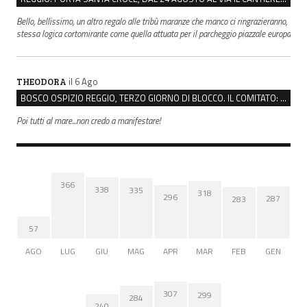
Bello, bellissimo, un altro regalo alle tribù maranze che manco ci ringrazieranno,
stessa logica cortomirante come quella attuata per il parcheggio piazzale europa
il 6 Ago
THEODORA
BOSCO OSPIZIO REGGIO, TERZO GIORNO DI BLOCCO. IL COMITATO: “PRESIDIO FINO A VENERDÌ”
Poi tutti al mare...non credo a manifestare!
366
338
335
318
296
287
283
57
AGO
LUG
GIU
MAG
APR
MAR
FEB
GEN
307
299
284
240