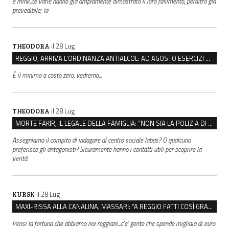
e mink..te varie hanno già ampiamente dimostrato il loro fallimento, peraltro già
prevedibile; la
il 28 Lug
THEODORA
REGGIO, ARRIVA L’ORDINANZA ANTIALCOL: AD AGOSTO ESERCIZI DI VICINATO CHIUSI DALLE 22 ALLE 6
È il minimo a costo zero, vedremo...
il 28 Lug
THEODORA
MORTE FAKIR, IL LEGALE DELLA FAMIGLIA: “NON SIA LA POLIZIA DI STATO A INDAGARE”
Assegniamo il compito di indagare al centro sociale labas? O qualcuno
preferisce gli antagonisti? Sicuramente hanno i contatti utili per scoprire la
verità.
il 28 Lug
KURSK
MAXI-RISSA ALLA CANALINA, MASSARI: “A REGGIO FATTI COSÌ GRAVI NON DEVONO TROVARE SPAZIO”
Pensi la fortuna che abbiamo noi reggiani...c'e' gente che spende migliaia di euro