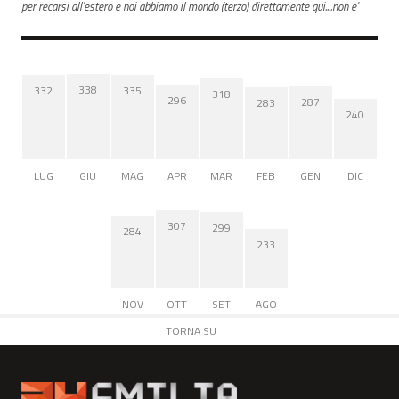
per recarsi all'estero e noi abbiamo il mondo (terzo) direttamente qui....non e'
338
335
332
318
296
287
283
240
LUG
GIU
MAG
APR
MAR
FEB
GEN
DIC
307
299
284
233
NOV
OTT
SET
AGO
TORNA SU