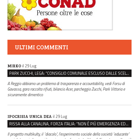
ULTIMI COMMENTI
il 29 Lug
MIRKO
PARK ZUCCHI, LEGA: “CONSIGLIO COMUNALE ESCLUSO DALLE SCELTE, PRETENDIAMO TUTTI GLI ATTI”
A Reggio abbiamo un problema di trasparenza e accountability, vedi Forsu di
Gavassa, gara raccolta rifiuti, bilancio Acer, parcheggio Zucchi, Park Vittoria e
sicuramente dimentico
il 29 Lug
IPOCRISIA UNICA DEA
RISSA ALLA CANALINA, FORZA ITALIA: “NON È PIÙ EMERGENZA EDUCATIVA, MA DI SICUREZZA”
Il progetto multikulty, il "diacolo", l'esperimento sociale della società "educante"