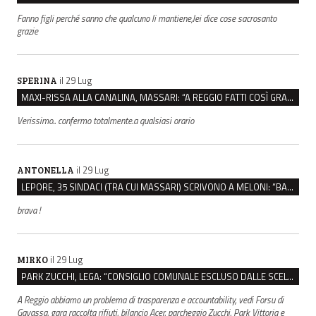
Fanno figli perché sanno che qualcuno li mantiene,lei dice cose sacrosanto
grazie
il 29 Lug
SPERINA
MAXI-RISSA ALLA CANALINA, MASSARI: “A REGGIO FATTI COSÌ GRAVI NON DEVONO TROVARE SPAZIO”
Verissimo.. confermo totalmente.a qualsiasi orario
il 29 Lug
ANTONELLA
LEPORE, 35 SINDACI (TRA CUI MASSARI) SCRIVONO A MELONI: “BASTA ATTACCHI ISTITUZIONALI”
brava !
il 29 Lug
MIRKO
PARK ZUCCHI, LEGA: “CONSIGLIO COMUNALE ESCLUSO DALLE SCELTE, PRETENDIAMO TUTTI GLI ATTI”
A Reggio abbiamo un problema di trasparenza e accountability, vedi Forsu di
Gavassa, gara raccolta rifiuti, bilancio Acer, parcheggio Zucchi, Park Vittoria e