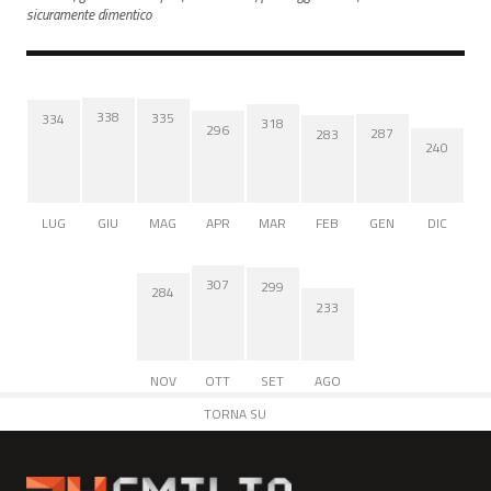
sicuramente dimentico
338
335
334
318
296
287
283
240
LUG
GIU
MAG
APR
MAR
FEB
GEN
DIC
307
299
284
233
NOV
OTT
SET
AGO
TORNA SU