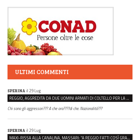
ULTIMI COMMENTI
il 29 Lug
SPERINA
REGGIO, AGGREDITA DA DUE UOMINI ARMATI DI COLTELLO PER LA BORSA: LEI REAGISCE E LI FA SCAPPARE
Chi sono gli aggressori??? A che ora????di che. Nazionalità???
il 29 Lug
SPERINA
MAXI-RISSA ALLA CANALINA, MASSARI: “A REGGIO FATTI COSÌ GRAVI NON DEVONO TROVARE SPAZIO”