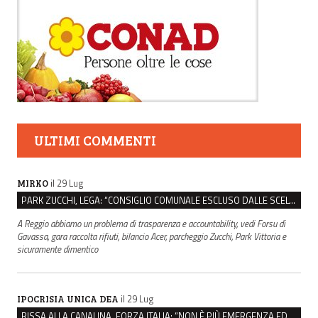
ULTIMI COMMENTI
il 29 Lug
MIRKO
PARK ZUCCHI, LEGA: “CONSIGLIO COMUNALE ESCLUSO DALLE SCELTE, PRETENDIAMO TUTTI GLI ATTI”
A Reggio abbiamo un problema di trasparenza e accountability, vedi Forsu di
Gavassa, gara raccolta rifiuti, bilancio Acer, parcheggio Zucchi, Park Vittoria e
sicuramente dimentico
il 29 Lug
IPOCRISIA UNICA DEA
RISSA ALLA CANALINA, FORZA ITALIA: “NON È PIÙ EMERGENZA EDUCATIVA, MA DI SICUREZZA”