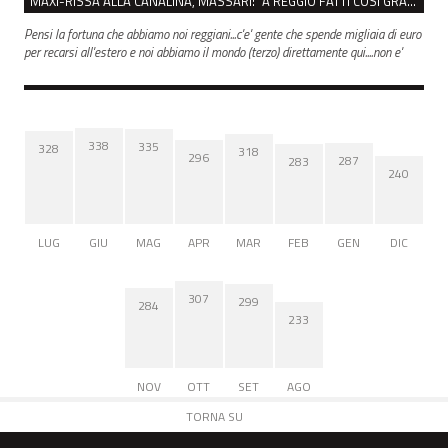
MAXI-RISSA ALLA CANALINA, MASSARI: “A REGGIO FATTI COSÌ GRAVI NON DEVONO TROVARE SPAZIO”
Pensi la fortuna che abbiamo noi reggiani...c'e' gente che spende migliaia di euro
per recarsi all'estero e noi abbiamo il mondo (terzo) direttamente qui....non e'
338
335
328
318
296
287
283
240
LUG
GIU
MAG
APR
MAR
FEB
GEN
DIC
307
299
284
233
NOV
OTT
SET
AGO
TORNA SU