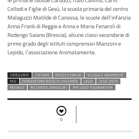
le primarie Giosuè Carducci, Italo Calvino, Carlo
Collodi e Figlie di Gesù, la scuola primaria del centro
Malaguzzi Matilde di Canossa, le scuole dell’infanzia
Anna Frank di Reggio e Anna e Maria Fenaroli di
Rodengo Saiano (Brescia), alcune classi secondarie di
primo grado degli istituti comprensivi Manzoni e
Lepido, l’associazione Animatamente.
CATEGORIE
CULTURA
REGGIO EMILIA
SCUOLA E UNIVERSITÀ
TAG
FONDAZIONE REGGIO CHILDREN
LEGO
LEGO DOTS
MOSAICI
RICCARDO ZANGELMI
THE LEGO FOUNDATION
0