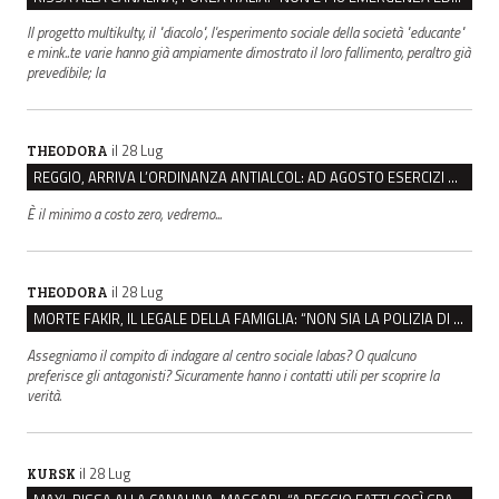
Il progetto multikulty, il "diacolo", l'esperimento sociale della società "educante"
e mink..te varie hanno già ampiamente dimostrato il loro fallimento, peraltro già
prevedibile; la
il 28 Lug
THEODORA
REGGIO, ARRIVA L’ORDINANZA ANTIALCOL: AD AGOSTO ESERCIZI DI VICINATO CHIUSI DALLE 22 ALLE 6
È il minimo a costo zero, vedremo...
il 28 Lug
THEODORA
MORTE FAKIR, IL LEGALE DELLA FAMIGLIA: “NON SIA LA POLIZIA DI STATO A INDAGARE”
Assegniamo il compito di indagare al centro sociale labas? O qualcuno
preferisce gli antagonisti? Sicuramente hanno i contatti utili per scoprire la
verità.
il 28 Lug
KURSK