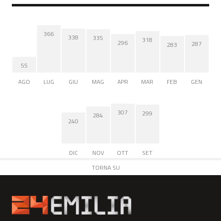
366
338
335
318
296
287
283
55
AGO
LUG
GIU
MAG
APR
MAR
FEB
GEN
307
299
284
240
DIC
NOV
OTT
SET
TORNA SU