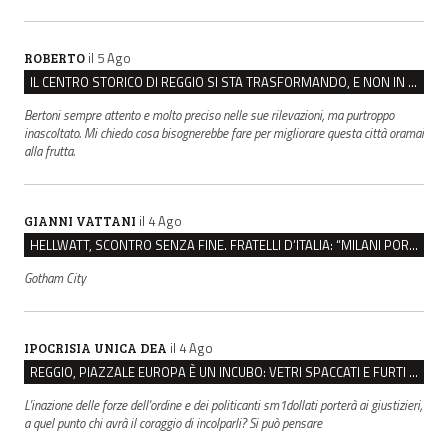
il 5 Ago
ROBERTO
IL CENTRO STORICO DI REGGIO SI STA TRASFORMANDO, E NON IN MEGLIO
Bertoni sempre attento e molto preciso nelle sue rilevazioni, ma purtroppo
inascoltato. Mi chiedo cosa bisognerebbe fare per migliorare questa città oramai
alla frutta.
il 4 Ago
GIANNI VATTANI
HELLWATT, SCONTRO SENZA FINE. FRATELLI D’ITALIA: “MILANI PORTA DOCUMENTI, DE FRANCO INSULTI”
Gotham City
il 4 Ago
IPOCRISIA UNICA DEA
REGGIO, PIAZZALE EUROPA È UN INCUBO: VETRI SPACCATI E FURTI SULLE AUTO IN SOSTA
L'inazione delle forze dell'ordine e dei politicanti sm1dollati porterà ai giustizieri,
a quel punto chi avrà il coraggio di incolparli? Si può pensare