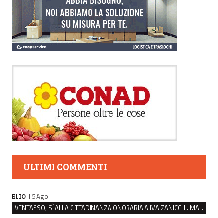
ULTIMI COMMENTI
il 5 Ago
ELIO
VENTASSO, SÌ ALLA CITTADINANZA ONORARIA A IVA ZANICCHI. MA BARGIACCHI: “È DI PESSIMO GUSTO”