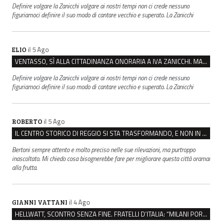
Definire volgare la Zanicchi volgare ai nostri tempi non ci crede nessuno
figuriamoci definire il suo modo di cantare vecchio e superato. La Zanicchi
il 5 Ago
ELIO
VENTASSO, SÌ ALLA CITTADINANZA ONORARIA A IVA ZANICCHI. MA BARGIACCHI: “È DI PESSIMO GUSTO”
Definire volgare la Zanicchi volgare ai nostri tempi non ci crede nessuno
figuriamoci definire il suo modo di cantare vecchio e superato. La Zanicchi
il 5 Ago
ROBERTO
IL CENTRO STORICO DI REGGIO SI STA TRASFORMANDO, E NON IN MEGLIO
Bertoni sempre attento e molto preciso nelle sue rilevazioni, ma purtroppo
inascoltato. Mi chiedo cosa bisognerebbe fare per migliorare questa città oramai
alla frutta.
il 4 Ago
GIANNI VATTANI
HELLWATT, SCONTRO SENZA FINE. FRATELLI D’ITALIA: “MILANI PORTA DOCUMENTI, DE FRANCO INSULTI”