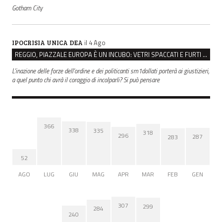
Gotham City
il 4 Ago
IPOCRISIA UNICA DEA
REGGIO, PIAZZALE EUROPA È UN INCUBO: VETRI SPACCATI E FURTI SULLE AUTO IN SOSTA
L'inazione delle forze dell'ordine e dei politicanti sm1dollati porterà ai giustizieri,
a quel punto chi avrà il coraggio di incolparli? Si può pensare
366
338
335
318
296
287
283
52
AGO
LUG
GIU
MAG
APR
MAR
FEB
GEN
307
299
284
240