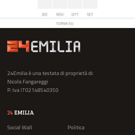
DIC
NOV
OTT
SET
TORNA SU
24Emilia è una testata di proprietà di:
Nicola Fangareggi
P. Iva IT02148540350
24
EMILIA
Social Wall
Politica