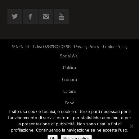
© NFN srl - P. Iva 02878030358 -
Privacy Policy
-
Cookie Policy
Social Wall
Politica
Cronaca
Cultura
Food
Il sito usa cookie tecnici, e cookie di terze parti necessari per il
Green
funzionamento di servizi esterni, per statistiche anonime, e per
la presentazione di pubblicità. Non sono usati a fini di
Pets
profilazione. Continuando la navigazione se ne accetta l'uso.
Street Style
Ok
Privacy policy