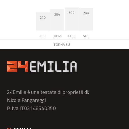
307
299
284
240
DIC
NOV
OTT
SET
TORNA SU
24Emilia è una testata di proprietà di:
Nicola Fangareggi
P. Iva IT02148540350