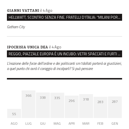
il 4 Ago
GIANNI VATTANI
HELLWATT, SCONTRO SENZA FINE. FRATELLI D’ITALIA: “MILANI PORTA DOCUMENTI, DE FRANCO INSULTI”
Gotham City
il 4 Ago
IPOCRISIA UNICA DEA
REGGIO, PIAZZALE EUROPA È UN INCUBO: VETRI SPACCATI E FURTI SULLE AUTO IN SOSTA
L'inazione delle forze dell'ordine e dei politicanti sm1dollati porterà ai giustizieri,
a quel punto chi avrà il coraggio di incolparli? Si può pensare
366
338
335
318
296
287
283
55
AGO
LUG
GIU
MAG
APR
MAR
FEB
GEN