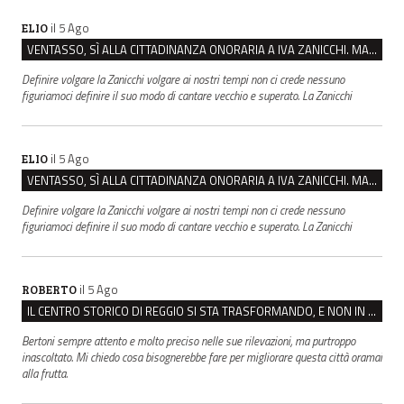
il 5 Ago
ELIO
VENTASSO, SÌ ALLA CITTADINANZA ONORARIA A IVA ZANICCHI. MA BARGIACCHI: “È DI PESSIMO GUSTO”
Definire volgare la Zanicchi volgare ai nostri tempi non ci crede nessuno
figuriamoci definire il suo modo di cantare vecchio e superato. La Zanicchi
il 5 Ago
ELIO
VENTASSO, SÌ ALLA CITTADINANZA ONORARIA A IVA ZANICCHI. MA BARGIACCHI: “È DI PESSIMO GUSTO”
Definire volgare la Zanicchi volgare ai nostri tempi non ci crede nessuno
figuriamoci definire il suo modo di cantare vecchio e superato. La Zanicchi
il 5 Ago
ROBERTO
IL CENTRO STORICO DI REGGIO SI STA TRASFORMANDO, E NON IN MEGLIO
Bertoni sempre attento e molto preciso nelle sue rilevazioni, ma purtroppo
inascoltato. Mi chiedo cosa bisognerebbe fare per migliorare questa città oramai
alla frutta.