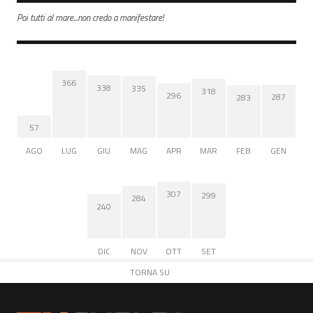
Poi tutti al mare...non credo a manifestare!
366
338
335
318
296
287
283
57
AGO
LUG
GIU
MAG
APR
MAR
FEB
GEN
307
299
284
240
DIC
NOV
OTT
SET
TORNA SU