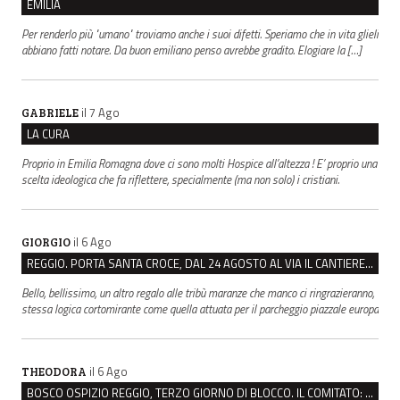
EMILIA
Per renderlo più "umano" troviamo anche i suoi difetti. Speriamo che in vita glieli
abbiano fatti notare. Da buon emiliano penso avrebbe gradito. Elogiare la […]
il 7 Ago
GABRIELE
LA CURA
Proprio in Emilia Romagna dove ci sono molti Hospice all’altezza ! E’ proprio una
scelta ideologica che fa riflettere, specialmente (ma non solo) i cristiani.
il 6 Ago
GIORGIO
REGGIO. PORTA SANTA CROCE, DAL 24 AGOSTO AL VIA IL CANTIERE PER IL NUOVO COLLETTORE FOGNARIO
Bello, bellissimo, un altro regalo alle tribù maranze che manco ci ringrazieranno,
stessa logica cortomirante come quella attuata per il parcheggio piazzale europa
il 6 Ago
THEODORA
BOSCO OSPIZIO REGGIO, TERZO GIORNO DI BLOCCO. IL COMITATO: “PRESIDIO FINO A VENERDÌ”