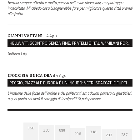
Bertoni sempre attento e molto preciso nelle sue rilevazioni, ma purtroppo
inascoltato. Mi chiedo cosa bisognerebbe fare per migliorare questa città oramai
alla frutta.
il 4 Ago
GIANNI VATTANI
HELLWATT, SCONTRO SENZA FINE. FRATELLI D’ITALIA: “MILANI PORTA DOCUMENTI, DE FRANCO INSULTI”
Gotham City
il 4 Ago
IPOCRISIA UNICA DEA
REGGIO, PIAZZALE EUROPA È UN INCUBO: VETRI SPACCATI E FURTI SULLE AUTO IN SOSTA
L'inazione delle forze dell'ordine e dei politicanti sm1dollati porterà ai giustizieri,
a quel punto chi avrà il coraggio di incolparli? Si può pensare
366
338
335
318
296
287
283