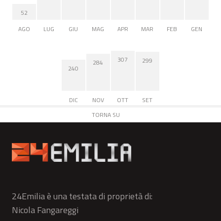
52
AGO
LUG
GIU
MAG
APR
MAR
FEB
GEN
307
299
284
240
DIC
NOV
OTT
SET
TORNA SU
24Emilia è una testata di proprietà di:
Nicola Fangareggi