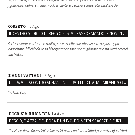
figuriamoci definire il suo modo di cantare vecchio e superato. La Zanicchi
il 5 Ago
ROBERTO
IL CENTRO STORICO DI REGGIO SI STA TRASFORMANDO, E NON IN MEGLIO
Bertoni sempre attento e molto preciso nelle sue rilevazioni, ma purtroppo
inascoltato. Mi chiedo cosa bisognerebbe fare per migliorare questa città oramai
alla frutta.
il 4 Ago
GIANNI VATTANI
HELLWATT, SCONTRO SENZA FINE. FRATELLI D’ITALIA: “MILANI PORTA DOCUMENTI, DE FRANCO INSULTI”
Gotham City
il 4 Ago
IPOCRISIA UNICA DEA
REGGIO, PIAZZALE EUROPA È UN INCUBO: VETRI SPACCATI E FURTI SULLE AUTO IN SOSTA
L'inazione delle forze dell'ordine e dei politicanti sm1dollati porterà ai giustizieri,