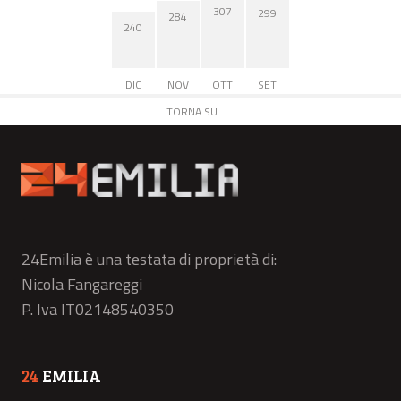
307
299
284
240
DIC
NOV
OTT
SET
TORNA SU
24Emilia è una testata di proprietà di:
Nicola Fangareggi
P. Iva IT02148540350
24
EMILIA