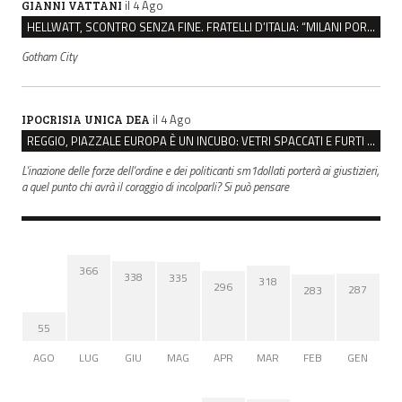
il 4 Ago
GIANNI VATTANI
HELLWATT, SCONTRO SENZA FINE. FRATELLI D’ITALIA: “MILANI PORTA DOCUMENTI, DE FRANCO INSULTI”
Gotham City
il 4 Ago
IPOCRISIA UNICA DEA
REGGIO, PIAZZALE EUROPA È UN INCUBO: VETRI SPACCATI E FURTI SULLE AUTO IN SOSTA
L'inazione delle forze dell'ordine e dei politicanti sm1dollati porterà ai giustizieri,
a quel punto chi avrà il coraggio di incolparli? Si può pensare
366
338
335
318
296
287
283
55
AGO
LUG
GIU
MAG
APR
MAR
FEB
GEN