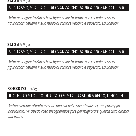
il 5 Ago
ELIO
VENTASSO, SÌ ALLA CITTADINANZA ONORARIA A IVA ZANICCHI. MA BARGIACCHI: “È DI PESSIMO GUSTO”
Definire volgare la Zanicchi volgare ai nostri tempi non ci crede nessuno
figuriamoci definire il suo modo di cantare vecchio e superato. La Zanicchi
il 5 Ago
ELIO
VENTASSO, SÌ ALLA CITTADINANZA ONORARIA A IVA ZANICCHI. MA BARGIACCHI: “È DI PESSIMO GUSTO”
Definire volgare la Zanicchi volgare ai nostri tempi non ci crede nessuno
figuriamoci definire il suo modo di cantare vecchio e superato. La Zanicchi
il 5 Ago
ROBERTO
IL CENTRO STORICO DI REGGIO SI STA TRASFORMANDO, E NON IN MEGLIO
Bertoni sempre attento e molto preciso nelle sue rilevazioni, ma purtroppo
inascoltato. Mi chiedo cosa bisognerebbe fare per migliorare questa città oramai
alla frutta.