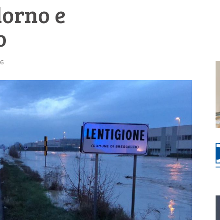
lorno e
o
56