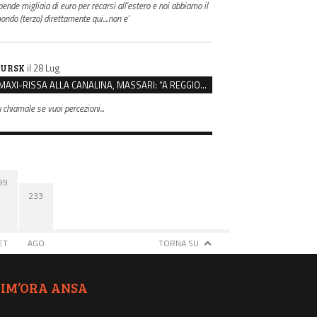
pende migliaia di euro per recarsi all'estero e noi abbiamo il
ondo (terzo) direttamente qui....non e'
il 28 Lug
URSK
MAXI-RISSA ALLA CANALINA, MASSARI: “A REGGIO FATTI COSÌ GRAVI NON DEVONO TROVARE SPAZIO”
u chiamale se vuoi percezioni...
99
233
ET
AGO
TORNA SU
TIM’ORA ANSA