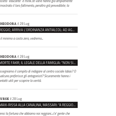
ocietà "educante" e mink..te varie hanno già ampiamente
mostrato il loro fallimento, peraltro già prevedibile; la
il 28 Lug
HEODORA
REGGIO, ARRIVA L’ORDINANZA ANTIALCOL: AD AGOSTO ESERCIZI DI VICINATO CHIUSI DALLE 22 ALLE 6
 il minimo a costo zero, vedremo...
il 28 Lug
HEODORA
MORTE FAKIR, IL LEGALE DELLA FAMIGLIA: “NON SIA LA POLIZIA DI STATO A INDAGARE”
ssegniamo il compito di indagare al centro sociale labas? O
ualcuno preferisce gli antagonisti? Sicuramente hanno i
ntatti utili per scoprire la verità.
il 28 Lug
URSK
MAXI-RISSA ALLA CANALINA, MASSARI: “A REGGIO FATTI COSÌ GRAVI NON DEVONO TROVARE SPAZIO”
ensi la fortuna che abbiamo noi reggiani...c'e' gente che