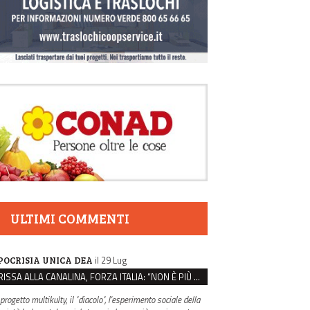
ULTIMI COMMENTI
il 29 Lug
POCRISIA UNICA DEA
RISSA ALLA CANALINA, FORZA ITALIA: “NON È PIÙ EMERGENZA EDUCATIVA, MA DI SICUREZZA”
 progetto multikulty, il "diacolo", l'esperimento sociale della