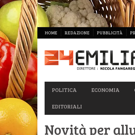
NAVIGAZIONE
HOME
REDAZIONE
PUBBLICITÀ
P
SECONDARIA
NAVIGAZIONE
POLITICA
ECONOMIA
PRIMARIA
EDITORIALI
Novità per all