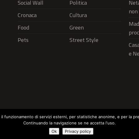
Social Wall
Politica
Neta
non 
Cronaca
Cultura
Madr
Food
Green
proc
Pets
Street Style
Casa
e Ne
r il funzionamento di servizi esterni, per statistiche anonime, e per la pr
Continuando la navigazione se ne accetta l'uso.
Social Wall
Politica
Cronaca
Cu
Cookie Policy
Ok
Privacy policy