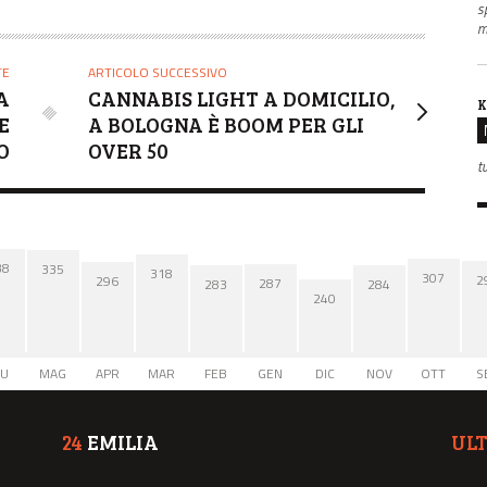
s
m
TE
ARTICOLO SUCCESSIVO
A
CANNABIS LIGHT A DOMICILIO,
K
E
A BOLOGNA È BOOM PER GLI
O
OVER 50
t
38
335
318
307
2
296
287
284
283
240
IU
MAG
APR
MAR
FEB
GEN
DIC
NOV
OTT
S
24
EMILIA
UL