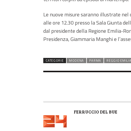
Le nuove misure saranno illustrate nel
alle ore 12.30 presso la Sala Giunta dell
dal presidente della Regione Emilia-Rom
Presidenza, Giammaria Manghi e l’asses
CATEGORIE
MODENA
PARMA
REGGIO EMILI
A
FERRUCCIO DEL BUE
U
T