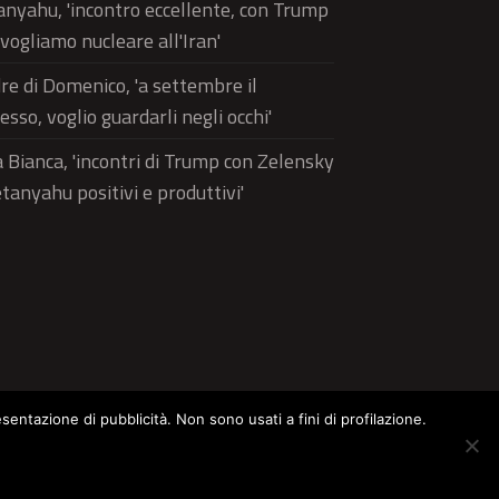
nyahu, 'incontro eccellente, con Trump
vogliamo nucleare all'Iran'
e di Domenico, 'a settembre il
esso, voglio guardarli negli occhi'
 Bianca, 'incontri di Trump con Zelensky
tanyahu positivi e produttivi'
esentazione di pubblicità. Non sono usati a fini di profilazione.
ltura
Food
Green
Pets
Street Style