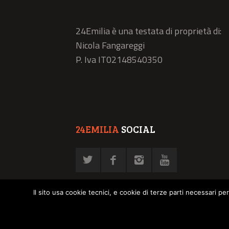
24Emilia è una testata di proprietà di:
Nicola Fangareggi
P. Iva IT02148540350
24EMILIA
SOCIAL
Il sito usa cookie tecnici, e cookie di terze parti necessari pe
© NFN srl - P. Iva 02878030358 -
Privacy Policy
-