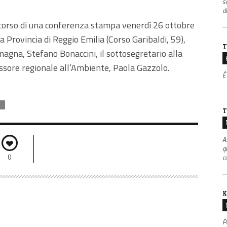
s
di
 corso di una conferenza stampa venerdì 26 ottobre
a Provincia di Reggio Emilia (Corso Garibaldi, 59),
T
agna, Stefano Bonaccini, il sottosegretario alla
sore regionale all’Ambiente, Paola Gazzolo.
È
A
T
A
q
0
co
K
P