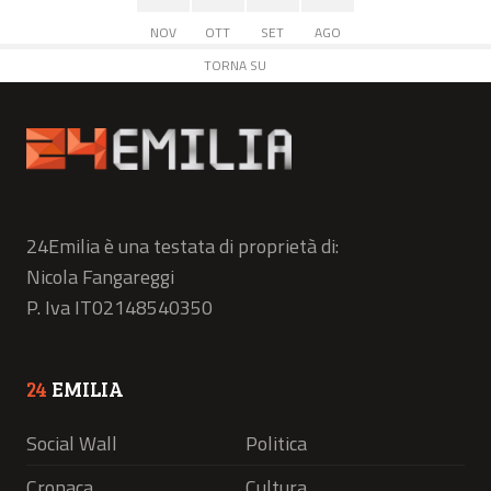
NOV
OTT
SET
AGO
TORNA SU
24Emilia è una testata di proprietà di:
Nicola Fangareggi
P. Iva IT02148540350
24
EMILIA
Social Wall
Politica
Cronaca
Cultura