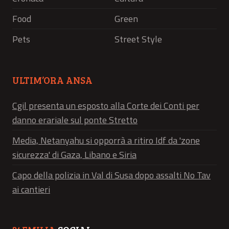
Food
Green
Pets
Street Style
ULTIM’ORA ANSA
Cgil presenta un esposto alla Corte dei Conti per
danno erariale sul ponte Stretto
Media, Netanyahu si opporrà a ritiro Idf da 'zone
sicurezza' di Gaza, Libano e Siria
Capo della polizia in Val di Susa dopo assalti No Tav
ai cantieri