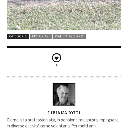
CATEGORIE
EDITORIALI
PIANETA AZZURRO
3
A
LIVIANA IOTTI
U
Giornalista professionista, in pensione ma ancora impegnata
T
in diverse attività come volontaria. Per molti anni