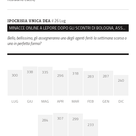
il 26 Lug
IPOCRISIA UNICA DEA
MINACCE ONLINE A LEPORE DOPO GLI SCONTRI DI BOLOGNA, ASSEGNATA LA SCORTA AL SINDACO
Bello, bellissimo, gli assegneranno uno degli agenti feriti la settimana scorsa o
uno in perfetta forma?
338
335
318
300
296
287
283
240
LUG
GIU
MAG
APR
MAR
FEB
GEN
DIC
307
299
284
233