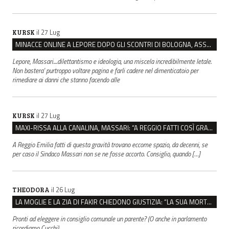
il 27 Lug
KURSK
MINACCE ONLINE A LEPORE DOPO GLI SCONTRI DI BOLOGNA, ASSEGNATA LA SCORTA AL SINDACO
Lepore, Massari....dilettantismo e ideologia, una miscela incredibilmente letale.
Non bastera' purtroppo voltare pagina e farli cadere nel dimenticatoio per
rimediare ai danni che stanno facendo alle
il 27 Lug
KURSK
MAXI-RISSA ALLA CANALINA, MASSARI: “A REGGIO FATTI COSÌ GRAVI NON DEVONO TROVARE SPAZIO”
A Reggio Emilia fatti di questa gravità trovano eccome spazio, da decenni, se
per caso il Sindaco Massari non se ne fosse accorto. Consiglio, quando […]
il 26 Lug
THEODORA
LA MOGLIE E LA ZIA DI FAKIR CHIEDONO GIUSTIZIA: “LA SUA MORTE CRIMINE CONTRO L’UMANITÀ”
Pronti ad eleggere in consiglio comunale un parente? (O anche in parlamento
ricordiamo Cucchi)