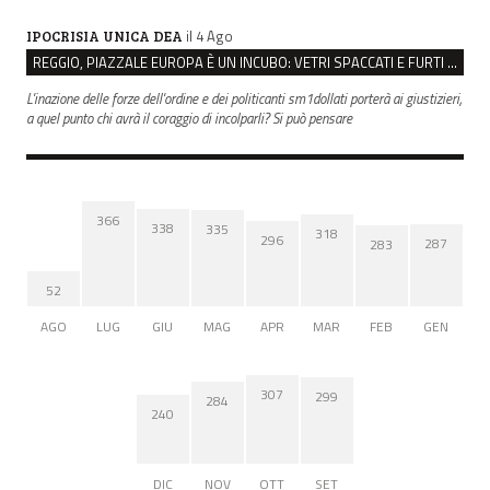
il 4 Ago
IPOCRISIA UNICA DEA
REGGIO, PIAZZALE EUROPA È UN INCUBO: VETRI SPACCATI E FURTI SULLE AUTO IN SOSTA
L'inazione delle forze dell'ordine e dei politicanti sm1dollati porterà ai giustizieri,
a quel punto chi avrà il coraggio di incolparli? Si può pensare
366
338
335
318
296
287
283
52
AGO
LUG
GIU
MAG
APR
MAR
FEB
GEN
307
299
284
240
DIC
NOV
OTT
SET