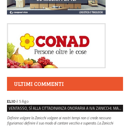
ULTIMI COMMENTI
il 5 Ago
ELIO
VENTASSO, SÌ ALLA CITTADINANZA ONORARIA A IVA ZANICCHI. MA BARGIACCHI: “È DI PESSIMO GUSTO”
Definire volgare la Zanicchi volgare ai nostri tempi non ci crede nessuno
figuriamoci definire il suo modo di cantare vecchio e superato. La Zanicchi