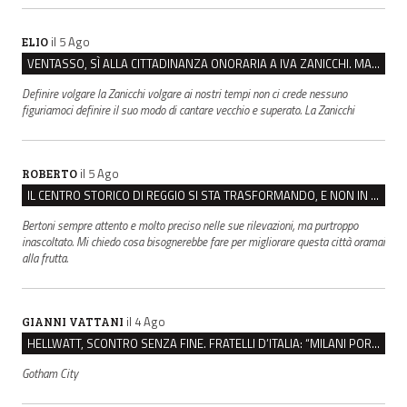
il 5 Ago
ELIO
VENTASSO, SÌ ALLA CITTADINANZA ONORARIA A IVA ZANICCHI. MA BARGIACCHI: “È DI PESSIMO GUSTO”
Definire volgare la Zanicchi volgare ai nostri tempi non ci crede nessuno
figuriamoci definire il suo modo di cantare vecchio e superato. La Zanicchi
il 5 Ago
ROBERTO
IL CENTRO STORICO DI REGGIO SI STA TRASFORMANDO, E NON IN MEGLIO
Bertoni sempre attento e molto preciso nelle sue rilevazioni, ma purtroppo
inascoltato. Mi chiedo cosa bisognerebbe fare per migliorare questa città oramai
alla frutta.
il 4 Ago
GIANNI VATTANI
HELLWATT, SCONTRO SENZA FINE. FRATELLI D’ITALIA: “MILANI PORTA DOCUMENTI, DE FRANCO INSULTI”
Gotham City