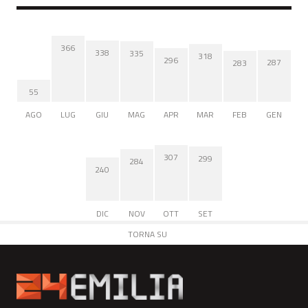
366
338
335
318
296
287
283
55
AGO
LUG
GIU
MAG
APR
MAR
FEB
GEN
307
299
284
240
DIC
NOV
OTT
SET
TORNA SU