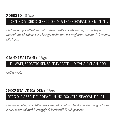
il 5 Ago
ROBERTO
IL CENTRO STORICO DI REGGIO SI STA TRASFORMANDO, E NON IN MEGLIO
Bertoni sempre attento e molto preciso nelle sue rilevazioni, ma purtroppo
inascoltato. Mi chiedo cosa bisognerebbe fare per migliorare questa città oramai
alla frutta.
il 4 Ago
GIANNI VATTANI
HELLWATT, SCONTRO SENZA FINE. FRATELLI D’ITALIA: “MILANI PORTA DOCUMENTI, DE FRANCO INSULTI”
Gotham City
il 4 Ago
IPOCRISIA UNICA DEA
REGGIO, PIAZZALE EUROPA È UN INCUBO: VETRI SPACCATI E FURTI SULLE AUTO IN SOSTA
L'inazione delle forze dell'ordine e dei politicanti sm1dollati porterà ai giustizieri,
a quel punto chi avrà il coraggio di incolparli? Si può pensare