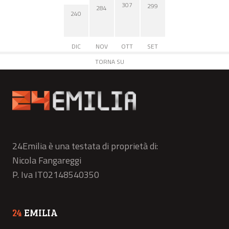
307
299
284
240
DIC
NOV
OTT
SET
TORNA SU
24Emilia è una testata di proprietà di:
Nicola Fangareggi
P. Iva IT02148540350
24
EMILIA