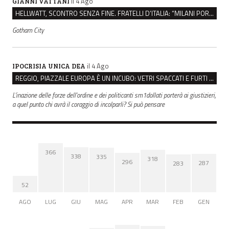
il 4 Ago
GIANNI VATTANI
HELLWATT, SCONTRO SENZA FINE. FRATELLI D’ITALIA: “MILANI PORTA DOCUMENTI, DE FRANCO INSULTI”
Gotham City
il 4 Ago
IPOCRISIA UNICA DEA
REGGIO, PIAZZALE EUROPA È UN INCUBO: VETRI SPACCATI E FURTI SULLE AUTO IN SOSTA
L'inazione delle forze dell'ordine e dei politicanti sm1dollati porterà ai giustizieri,
a quel punto chi avrà il coraggio di incolparli? Si può pensare
366
338
335
318
296
287
283
52
AGO
LUG
GIU
MAG
APR
MAR
FEB
GEN