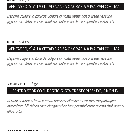
VENTASSO, SÌ ALLA CITTADINANZA ONORARIA A IVA ZANICCHI. MA BARGIACCHI: “È DI PESSIMO GUSTO”
Definire volgare la Zanicchi volgare ai nostri tempi non ci crede nessuno
figuriamoci definire il suo modo di cantare vecchio e superato. La Zanicchi
il 5 Ago
ELIO
VENTASSO, SÌ ALLA CITTADINANZA ONORARIA A IVA ZANICCHI. MA BARGIACCHI: “È DI PESSIMO GUSTO”
Definire volgare la Zanicchi volgare ai nostri tempi non ci crede nessuno
figuriamoci definire il suo modo di cantare vecchio e superato. La Zanicchi
il 5 Ago
ROBERTO
IL CENTRO STORICO DI REGGIO SI STA TRASFORMANDO, E NON IN MEGLIO
Bertoni sempre attento e molto preciso nelle sue rilevazioni, ma purtroppo
inascoltato. Mi chiedo cosa bisognerebbe fare per migliorare questa città oramai
alla frutta.