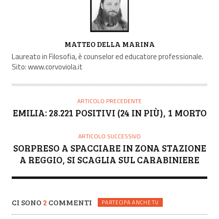
A
MATTEO DELLA MARINA
U
Laureato in Filosofia, è counselor ed educatore professionale.
T
Sito: www.corvoviola.it
O
R
E
ARTICOLO PRECEDENTE
EMILIA: 28.221 POSITIVI (24 IN PIÙ), 1 MORTO
ARTICOLO SUCCESSIVO
SORPRESO A SPACCIARE IN ZONA STAZIONE
A REGGIO, SI SCAGLIA SUL CARABINIERE
CI SONO
2
COMMENTI
PARTECIPA ANCHE TU