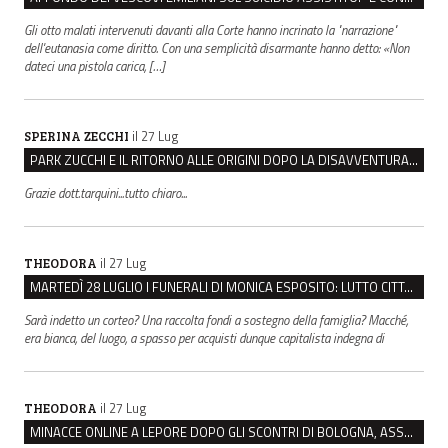
Gli otto malati intervenuti davanti alla Corte hanno incrinato la "narrazione"
dell'eutanasia come diritto. Con una semplicità disarmante hanno detto: «Non
dateci una pistola carica, […]
il 27 Lug
SPERINA ZECCHI
PARK ZUCCHI E IL RITORNO ALLE ORIGINI DOPO LA DISAVVENTURA CON REGGIO EMILIA PARCHEGGI
Grazie dott.tarquini...tutto chiaro...
il 27 Lug
THEODORA
MARTEDÌ 28 LUGLIO I FUNERALI DI MONICA ESPOSITO: LUTTO CITTADINO A MODENA E NONANTOLA
Sarà indetto un corteo? Una raccolta fondi a sostegno della famiglia? Macché,
era bianca, del luogo, a spasso per acquisti dunque capitalista indegna di
il 27 Lug
THEODORA
MINACCE ONLINE A LEPORE DOPO GLI SCONTRI DI BOLOGNA, ASSEGNATA LA SCORTA AL SINDACO