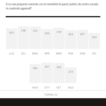
Ecco una proposta coerente con la mentalità di questi politici da centro sociale:
la condivido appieno!!!
338
335
318
305
296
287
283
240
LUG
GIU
MAG
APR
MAR
FEB
GEN
DIC
307
299
284
233
NOV
OTT
SET
AGO
TORNA SU