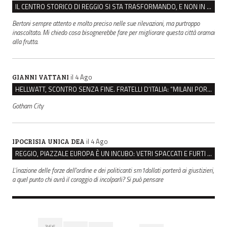
IL CENTRO STORICO DI REGGIO SI STA TRASFORMANDO, E NON IN MEGLIO
Bertoni sempre attento e molto preciso nelle sue rilevazioni, ma purtroppo
inascoltato. Mi chiedo cosa bisognerebbe fare per migliorare questa città oramai
alla frutta.
il 4 Ago
GIANNI VATTANI
HELLWATT, SCONTRO SENZA FINE. FRATELLI D’ITALIA: “MILANI PORTA DOCUMENTI, DE FRANCO INSULTI”
Gotham City
il 4 Ago
IPOCRISIA UNICA DEA
REGGIO, PIAZZALE EUROPA È UN INCUBO: VETRI SPACCATI E FURTI SULLE AUTO IN SOSTA
L'inazione delle forze dell'ordine e dei politicanti sm1dollati porterà ai giustizieri,
a quel punto chi avrà il coraggio di incolparli? Si può pensare
366