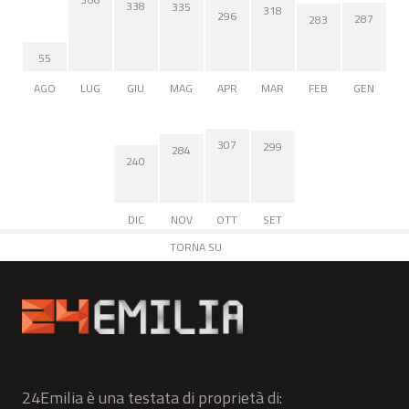
338
335
318
296
287
283
55
AGO
LUG
GIU
MAG
APR
MAR
FEB
GEN
307
299
284
240
DIC
NOV
OTT
SET
TORNA SU
24Emilia è una testata di proprietà di: