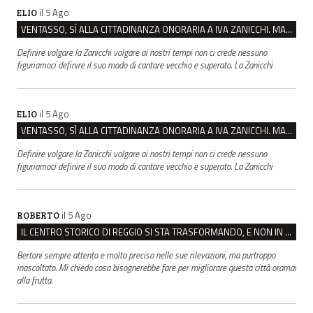
il 5 Ago
ELIO
VENTASSO, SÌ ALLA CITTADINANZA ONORARIA A IVA ZANICCHI. MA BARGIACCHI: “È DI PESSIMO GUSTO”
Definire volgare la Zanicchi volgare ai nostri tempi non ci crede nessuno
figuriamoci definire il suo modo di cantare vecchio e superato. La Zanicchi
il 5 Ago
ELIO
VENTASSO, SÌ ALLA CITTADINANZA ONORARIA A IVA ZANICCHI. MA BARGIACCHI: “È DI PESSIMO GUSTO”
Definire volgare la Zanicchi volgare ai nostri tempi non ci crede nessuno
figuriamoci definire il suo modo di cantare vecchio e superato. La Zanicchi
il 5 Ago
ROBERTO
IL CENTRO STORICO DI REGGIO SI STA TRASFORMANDO, E NON IN MEGLIO
Bertoni sempre attento e molto preciso nelle sue rilevazioni, ma purtroppo
inascoltato. Mi chiedo cosa bisognerebbe fare per migliorare questa città oramai
alla frutta.