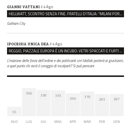
il 4 Ago
GIANNI VATTANI
HELLWATT, SCONTRO SENZA FINE. FRATELLI D’ITALIA: “MILANI PORTA DOCUMENTI, DE FRANCO INSULTI”
Gotham City
il 4 Ago
IPOCRISIA UNICA DEA
REGGIO, PIAZZALE EUROPA È UN INCUBO: VETRI SPACCATI E FURTI SULLE AUTO IN SOSTA
L'inazione delle forze dell'ordine e dei politicanti sm1dollati porterà ai giustizieri,
a quel punto chi avrà il coraggio di incolparli? Si può pensare
366
338
335
318
296
287
283
55
AGO
LUG
GIU
MAG
APR
MAR
FEB
GEN