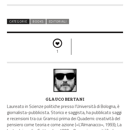
CATEGORIE
BOOKS
EDITORIALI
1
A
GLAUCO BERTANI
U
Laureato in Scienze politiche presso l’Università di Bologna, è
T
giornalista-pubblicista. Storico e saggista, ha pubblicato saggi
e recensioni tra cui: Gramsci prima dei Quaderni: creatività del
O
pensiero come teoria e come azione («L’Almanacco», 1993); La
R