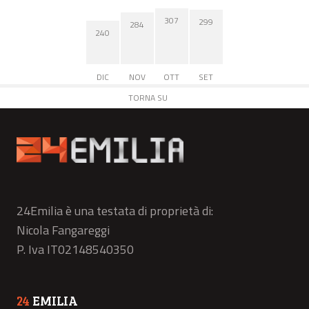
307
299
284
240
DIC
NOV
OTT
SET
TORNA SU
24Emilia è una testata di proprietà di:
Nicola Fangareggi
P. Iva IT02148540350
24
EMILIA