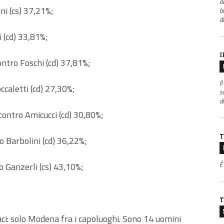
ac
ni (cs) 37,21%;
b
d
 (cd) 33,81%;
I
ontro Foschi (cd) 37,81%;
Il
ccaletti (cd) 27,30%;
s
di
contro Amicucci (cd) 30,80%;
T
o Barbolini (cd) 36,22%;
È
o Ganzerli (cs) 43,10%;
T
aci: solo Modena fra i capoluoghi. Sono 14 uomini