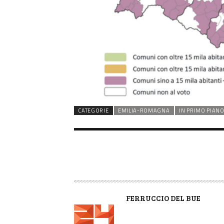
CATEGORIE
EMILIA-ROMAGNA
IN PRIMO PIAN
A
FERRUCCIO DEL BUE
U
T