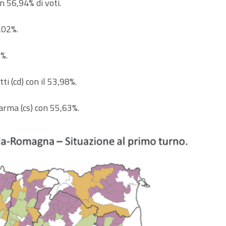
n 56,94% di voti.
,02%.
5%.
ti (cd) con il 53,98%.
arma (cs) con 55,63%.