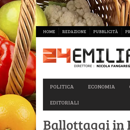
NAVIGAZIONE
HOME
REDAZIONE
PUBBLICITÀ
P
SECONDARIA
NAVIGAZIONE
POLITICA
ECONOMIA
PRIMARIA
EDITORIALI
Ballottaggi in