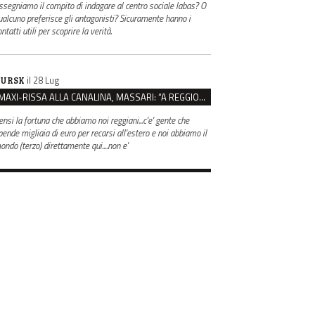
ssegniamo il compito di indagare al centro sociale labas? O
ualcuno preferisce gli antagonisti? Sicuramente hanno i
ntatti utili per scoprire la verità.
il 28 Lug
URSK
MAXI-RISSA ALLA CANALINA, MASSARI: “A REGGIO FATTI COSÌ GRAVI NON DEVONO TROVARE SPAZIO”
ensi la fortuna che abbiamo noi reggiani...c'e' gente che
pende migliaia di euro per recarsi all'estero e noi abbiamo il
ondo (terzo) direttamente qui....non e'