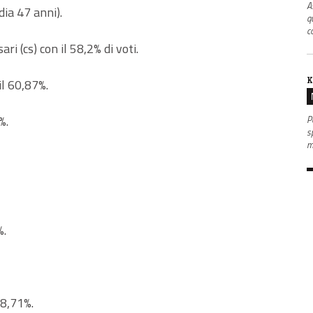
A
ia 47 anni).
q
co
i (cs) con il 58,2% di voti.
K
il 60,87%.
%.
P
s
m
%.
58,71%.