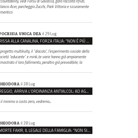
countability, vedi Forsu di Gavassa, gara raccolta rifiuti,
ilancio Acer, parcheggio Zucchi, Park Vittoria e sicuramente
imentico
il 29 Lug
POCRISIA UNICA DEA
RISSA ALLA CANALINA, FORZA ITALIA: “NON È PIÙ EMERGENZA EDUCATIVA, MA DI SICUREZZA”
 progetto multikulty, il "diacolo", l'esperimento sociale della
ocietà "educante" e mink..te varie hanno già ampiamente
mostrato il loro fallimento, peraltro già prevedibile; la
il 28 Lug
HEODORA
REGGIO, ARRIVA L’ORDINANZA ANTIALCOL: AD AGOSTO ESERCIZI DI VICINATO CHIUSI DALLE 22 ALLE 6
 il minimo a costo zero, vedremo...
il 28 Lug
HEODORA
MORTE FAKIR, IL LEGALE DELLA FAMIGLIA: “NON SIA LA POLIZIA DI STATO A INDAGARE”