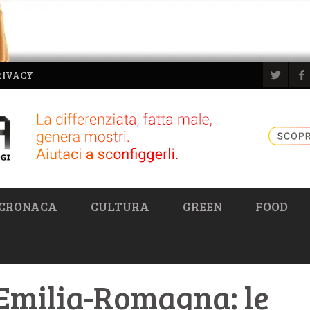
RIVACY
CRONACA
CULTURA
GREEN
FOOD
 Emilia-Romagna: le