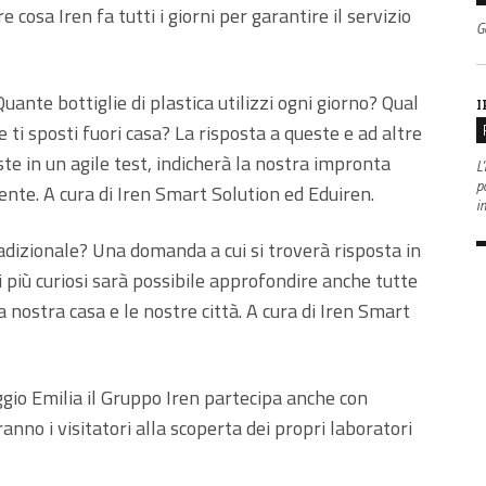
 cosa Iren fa tutti i giorni per garantire il servizio
G
ante bottiglie di plastica utilizzi ogni giorno? Qual
I
 ti sposti fuori casa? La risposta a queste e ad altre
ste in un agile test, indicherà la nostra impronta
L'
po
ente. A cura di Iren Smart Solution ed Eduiren.
i
radizionale? Una domanda a cui si troverà risposta in
i più curiosi sarà possibile approfondire anche tutte
a nostra casa e le nostre città. A cura di Iren Smart
ggio Emilia il Gruppo Iren partecipa anche con
eranno i visitatori alla scoperta dei propri laboratori