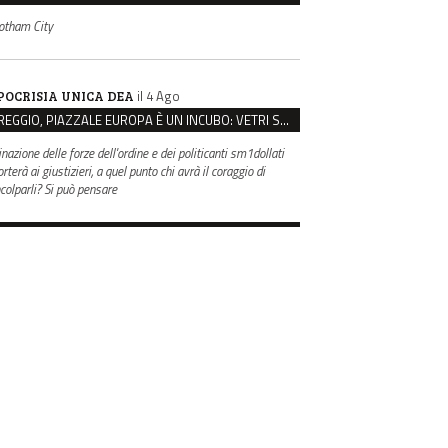
otham City
il 4 Ago
POCRISIA UNICA DEA
REGGIO, PIAZZALE EUROPA È UN INCUBO: VETRI SPACCATI E FURTI SULLE AUTO IN SOSTA
inazione delle forze dell'ordine e dei politicanti sm1dollati
rterà ai giustizieri, a quel punto chi avrà il coraggio di
ncolparli? Si può pensare