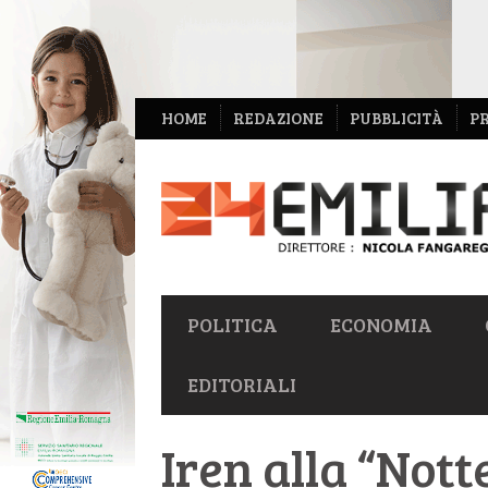
NAVIGAZIONE
HOME
REDAZIONE
PUBBLICITÀ
P
SECONDARIA
NAVIGAZIONE
POLITICA
ECONOMIA
PRIMARIA
EDITORIALI
Iren alla “Nott