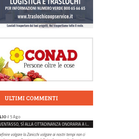
ULTIMI COMMENTI
il 5 Ago
LIO
VENTASSO, SÌ ALLA CITTADINANZA ONORARIA A IVA ZANICCHI. MA BARGIACCHI: “È DI PESSIMO GUSTO”
efinire volgare la Zanicchi volgare ai nostri tempi non ci