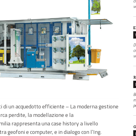
c
v
E
D
c
v
R
B
m
p
eti di un acquedotto efficiente – La moderna gestione
erca perdite, la modellazione e la
Emilia rappresenta una case history a livello
G
tra geofoni e computer, e in dialogo con l’Ing.