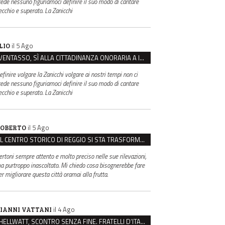
rede nessuno figuriamoci definire il suo modo di cantare
ecchio e superato. La Zanicchi
il 5 Ago
LIO
VENTASSO, SÌ ALLA CITTADINANZA ONORARIA A IVA ZANICCHI. MA BARGIACCHI: “È DI PESSIMO GUSTO”
efinire volgare la Zanicchi volgare ai nostri tempi non ci
rede nessuno figuriamoci definire il suo modo di cantare
ecchio e superato. La Zanicchi
il 5 Ago
OBERTO
IL CENTRO STORICO DI REGGIO SI STA TRASFORMANDO, E NON IN MEGLIO
ertoni sempre attento e molto preciso nelle sue rilevazioni,
a purtroppo inascoltato. Mi chiedo cosa bisognerebbe fare
er migliorare questa città oramai alla frutta.
il 4 Ago
IANNI VATTANI
HELLWATT, SCONTRO SENZA FINE. FRATELLI D’ITALIA: “MILANI PORTA DOCUMENTI, DE FRANCO INSULTI”