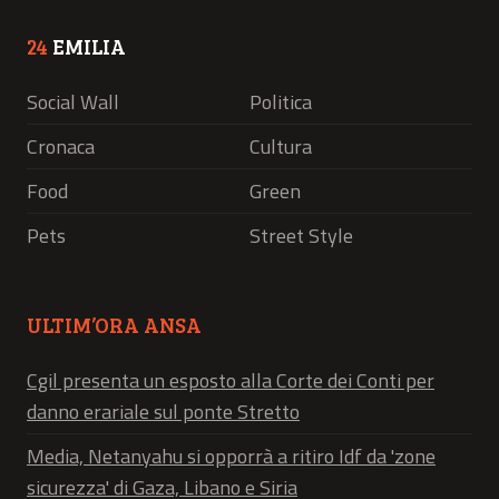
24
EMILIA
Social Wall
Politica
Cronaca
Cultura
Food
Green
Pets
Street Style
ULTIM’ORA ANSA
Cgil presenta un esposto alla Corte dei Conti per
danno erariale sul ponte Stretto
Media, Netanyahu si opporrà a ritiro Idf da 'zone
sicurezza' di Gaza, Libano e Siria