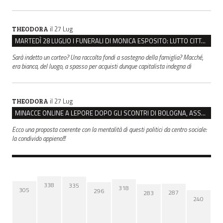
il 27 Lug
THEODORA
MARTEDÌ 28 LUGLIO I FUNERALI DI MONICA ESPOSITO: LUTTO CITTADINO A MODENA E NONANTOLA
Sarà indetto un corteo? Una raccolta fondi a sostegno della famiglia? Macché,
era bianca, del luogo, a spasso per acquisti dunque capitalista indegna di
il 27 Lug
THEODORA
MINACCE ONLINE A LEPORE DOPO GLI SCONTRI DI BOLOGNA, ASSEGNATA LA SCORTA AL SINDACO
Ecco una proposta coerente con la mentalità di questi politici da centro sociale:
la condivido appieno!!!
338
335
318
305
296
287
283
240