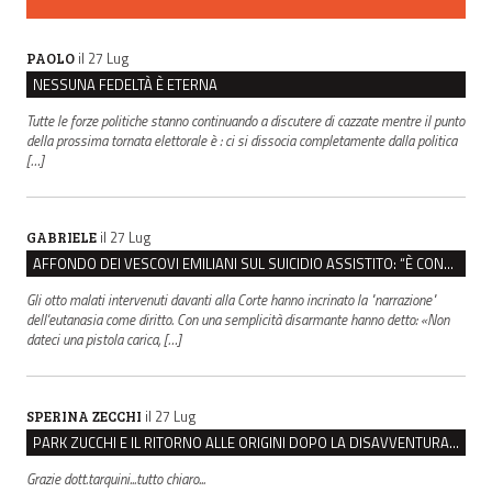
il 27 Lug
PAOLO
NESSUNA FEDELTÀ È ETERNA
Tutte le forze politiche stanno continuando a discutere di cazzate mentre il punto
della prossima tornata elettorale è : ci si dissocia completamente dalla politica
[…]
il 27 Lug
GABRIELE
AFFONDO DEI VESCOVI EMILIANI SUL SUICIDIO ASSISTITO: “È CONTRO IL VALORE DELLA PERSONA”
Gli otto malati intervenuti davanti alla Corte hanno incrinato la "narrazione"
dell'eutanasia come diritto. Con una semplicità disarmante hanno detto: «Non
dateci una pistola carica, […]
il 27 Lug
SPERINA ZECCHI
PARK ZUCCHI E IL RITORNO ALLE ORIGINI DOPO LA DISAVVENTURA CON REGGIO EMILIA PARCHEGGI
Grazie dott.tarquini...tutto chiaro...