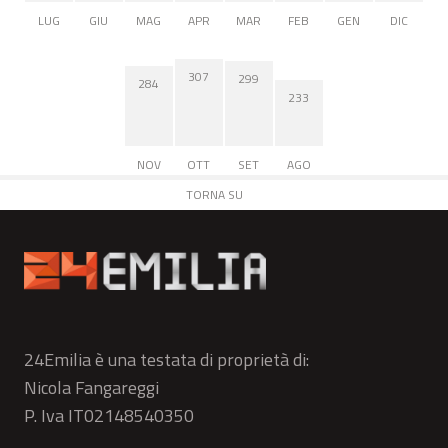
LUG
GIU
MAG
APR
MAR
FEB
GEN
DIC
307
299
284
233
NOV
OTT
SET
AGO
TORNA SU
24Emilia è una testata di proprietà di:
Nicola Fangareggi
P. Iva IT02148540350