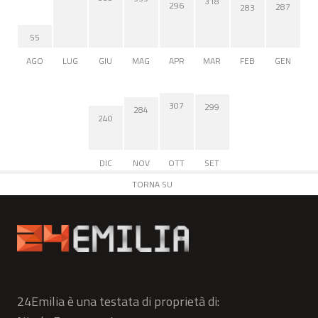
318
296
287
283
55
AGO
LUG
GIU
MAG
APR
MAR
FEB
GEN
307
299
284
240
DIC
NOV
OTT
SET
TORNA SU
24Emilia è una testata di proprietà di: