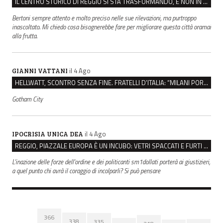
IL CENTRO STORICO DI REGGIO SI STA TRASFORMANDO, E NON IN MEGLIO
Bertoni sempre attento e molto preciso nelle sue rilevazioni, ma purtroppo
inascoltato. Mi chiedo cosa bisognerebbe fare per migliorare questa città oramai
alla frutta.
il 4 Ago
GIANNI VATTANI
HELLWATT, SCONTRO SENZA FINE. FRATELLI D’ITALIA: “MILANI PORTA DOCUMENTI, DE FRANCO INSULTI”
Gotham City
il 4 Ago
IPOCRISIA UNICA DEA
REGGIO, PIAZZALE EUROPA È UN INCUBO: VETRI SPACCATI E FURTI SULLE AUTO IN SOSTA
L'inazione delle forze dell'ordine e dei politicanti sm1dollati porterà ai giustizieri,
a quel punto chi avrà il coraggio di incolparli? Si può pensare
366
338
335