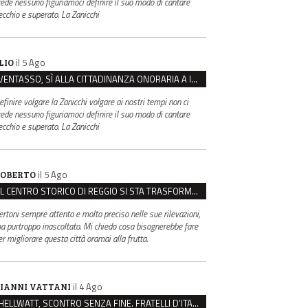
rede nessuno figuriamoci definire il suo modo di cantare
ecchio e superato. La Zanicchi
il 5 Ago
LIO
VENTASSO, SÌ ALLA CITTADINANZA ONORARIA A IVA ZANICCHI. MA BARGIACCHI: “È DI PESSIMO GUSTO”
efinire volgare la Zanicchi volgare ai nostri tempi non ci
rede nessuno figuriamoci definire il suo modo di cantare
ecchio e superato. La Zanicchi
il 5 Ago
OBERTO
IL CENTRO STORICO DI REGGIO SI STA TRASFORMANDO, E NON IN MEGLIO
ertoni sempre attento e molto preciso nelle sue rilevazioni,
a purtroppo inascoltato. Mi chiedo cosa bisognerebbe fare
er migliorare questa città oramai alla frutta.
il 4 Ago
IANNI VATTANI
HELLWATT, SCONTRO SENZA FINE. FRATELLI D’ITALIA: “MILANI PORTA DOCUMENTI, DE FRANCO INSULTI”