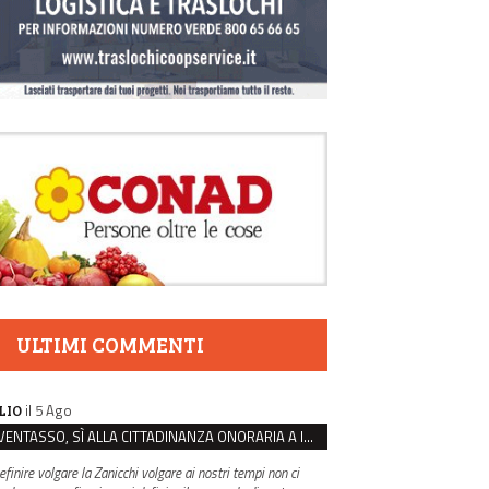
ULTIMI COMMENTI
il 5 Ago
LIO
VENTASSO, SÌ ALLA CITTADINANZA ONORARIA A IVA ZANICCHI. MA BARGIACCHI: “È DI PESSIMO GUSTO”
efinire volgare la Zanicchi volgare ai nostri tempi non ci