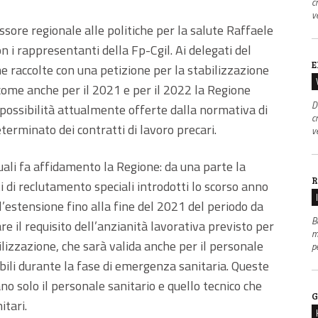
c
v
ssore regionale alle politiche per la salute Raffaele
 i rappresentanti della Fp-Cgil. Ai delegati del
E
e raccolte con una petizione per la stabilizzazione
 come anche per il 2021 e per il 2022 la Regione
D
e possibilità attualmente offerte dalla normativa di
c
erminato dei contratti di lavoro precari.
v
quali fa affidamento la Regione: da una parte la
R
 di reclutamento speciali introdotti lo scorso anno
l’estensione fino alla fine del 2021 del periodo da
B
e il requisito dell’anzianità lavorativa previsto per
m
ilizzazione, che sarà valida anche per il personale
p
ibili durante la fase di emergenza sanitaria. Queste
ano solo il personale sanitario e quello tecnico che
G
itari.