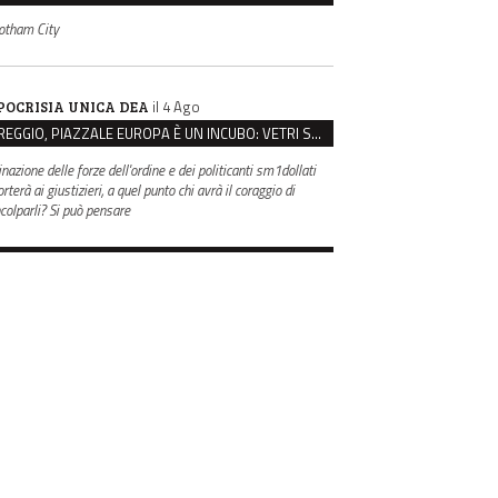
otham City
il 4 Ago
POCRISIA UNICA DEA
REGGIO, PIAZZALE EUROPA È UN INCUBO: VETRI SPACCATI E FURTI SULLE AUTO IN SOSTA
inazione delle forze dell'ordine e dei politicanti sm1dollati
rterà ai giustizieri, a quel punto chi avrà il coraggio di
ncolparli? Si può pensare