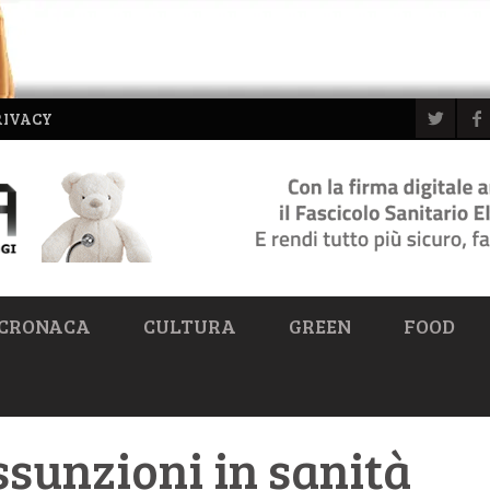
RIVACY
CRONACA
CULTURA
GREEN
FOOD
ssunzioni in sanità