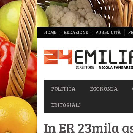
NAVIGAZIONE
HOME
REDAZIONE
PUBBLICITÀ
P
SECONDARIA
NAVIGAZIONE
POLITICA
ECONOMIA
PRIMARIA
EDITORIALI
In ER 23mila a