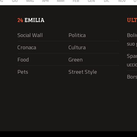
UG
GIU
MAG
APR
MAR
FEB
GEN
DIC
NOV
O
24
EMILIA
UL
Social Wall
Politica
Boli
suo 
Cronaca
Cultura
Spar
Food
Green
ucci
Pets
Street Style
Bors