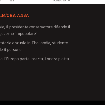
TT
SET
TORNA SU
TIM’ORA ANSA
via, il presidente conservatore difende il
governo 'impopolare'
atoria a scuola in Thailandia, studente
de 8 persone
a: l'Europa parte incerta, Londra piatta