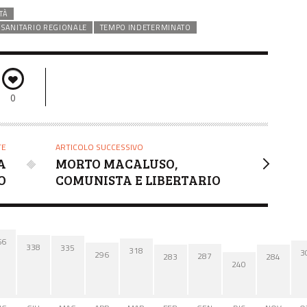
TÀ
O SANITARIO REGIONALE
TEMPO INDETERMINATO
0
TE
ARTICOLO SUCCESSIVO
A
MORTO MACALUSO,
O
COMUNISTA E LIBERTARIO
66
338
335
318
3
296
287
284
283
240