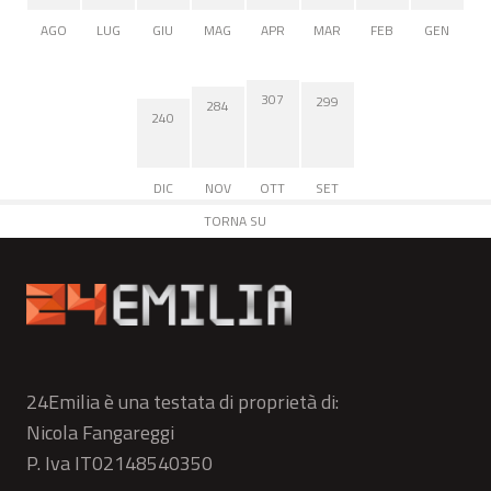
AGO
LUG
GIU
MAG
APR
MAR
FEB
GEN
307
299
284
240
DIC
NOV
OTT
SET
TORNA SU
24Emilia è una testata di proprietà di:
Nicola Fangareggi
P. Iva IT02148540350