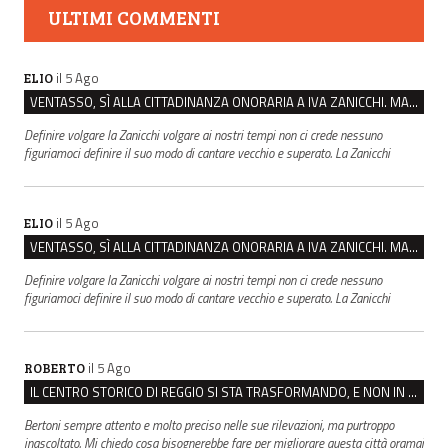
ULTIMI COMMENTI
il 5 Ago
ELIO
VENTASSO, SÌ ALLA CITTADINANZA ONORARIA A IVA ZANICCHI. MA BARGIACCHI: “È DI PESSIMO GUSTO”
Definire volgare la Zanicchi volgare ai nostri tempi non ci crede nessuno
figuriamoci definire il suo modo di cantare vecchio e superato. La Zanicchi
il 5 Ago
ELIO
VENTASSO, SÌ ALLA CITTADINANZA ONORARIA A IVA ZANICCHI. MA BARGIACCHI: “È DI PESSIMO GUSTO”
Definire volgare la Zanicchi volgare ai nostri tempi non ci crede nessuno
figuriamoci definire il suo modo di cantare vecchio e superato. La Zanicchi
il 5 Ago
ROBERTO
IL CENTRO STORICO DI REGGIO SI STA TRASFORMANDO, E NON IN MEGLIO
Bertoni sempre attento e molto preciso nelle sue rilevazioni, ma purtroppo
inascoltato. Mi chiedo cosa bisognerebbe fare per migliorare questa città oramai