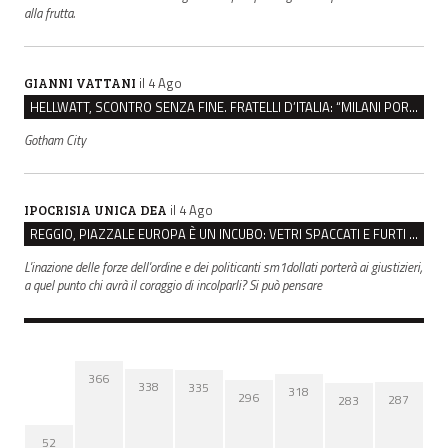
alla frutta.
il 4 Ago
GIANNI VATTANI
HELLWATT, SCONTRO SENZA FINE. FRATELLI D’ITALIA: “MILANI PORTA DOCUMENTI, DE FRANCO INSULTI”
Gotham City
il 4 Ago
IPOCRISIA UNICA DEA
REGGIO, PIAZZALE EUROPA È UN INCUBO: VETRI SPACCATI E FURTI SULLE AUTO IN SOSTA
L'inazione delle forze dell'ordine e dei politicanti sm1dollati porterà ai giustizieri,
a quel punto chi avrà il coraggio di incolparli? Si può pensare
366
338
335
318
296
287
283
52