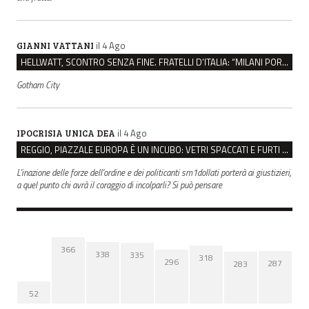
il 4 Ago
GIANNI VATTANI
HELLWATT, SCONTRO SENZA FINE. FRATELLI D’ITALIA: “MILANI PORTA DOCUMENTI, DE FRANCO INSULTI”
Gotham City
il 4 Ago
IPOCRISIA UNICA DEA
REGGIO, PIAZZALE EUROPA È UN INCUBO: VETRI SPACCATI E FURTI SULLE AUTO IN SOSTA
L'inazione delle forze dell'ordine e dei politicanti sm1dollati porterà ai giustizieri,
a quel punto chi avrà il coraggio di incolparli? Si può pensare
366
338
335
318
296
287
283
52