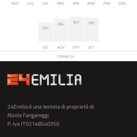
AGO
LUG
GIU
MAG
APR
MAR
FEB
GEN
307
299
284
240
DIC
NOV
OTT
SET
TORNA SU
24Emilia è una testata di proprietà di:
Nicola Fangareggi
P. Iva IT02148540350