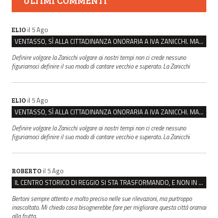
ULTIMI COMMENTI
il 5 Ago
ELIO
VENTASSO, SÌ ALLA CITTADINANZA ONORARIA A IVA ZANICCHI. MA BARGIACCHI: “È DI PESSIMO GUSTO”
Definire volgare la Zanicchi volgare ai nostri tempi non ci crede nessuno
figuriamoci definire il suo modo di cantare vecchio e superato. La Zanicchi
il 5 Ago
ELIO
VENTASSO, SÌ ALLA CITTADINANZA ONORARIA A IVA ZANICCHI. MA BARGIACCHI: “È DI PESSIMO GUSTO”
Definire volgare la Zanicchi volgare ai nostri tempi non ci crede nessuno
figuriamoci definire il suo modo di cantare vecchio e superato. La Zanicchi
il 5 Ago
ROBERTO
IL CENTRO STORICO DI REGGIO SI STA TRASFORMANDO, E NON IN MEGLIO
Bertoni sempre attento e molto preciso nelle sue rilevazioni, ma purtroppo
inascoltato. Mi chiedo cosa bisognerebbe fare per migliorare questa città oramai
alla frutta.