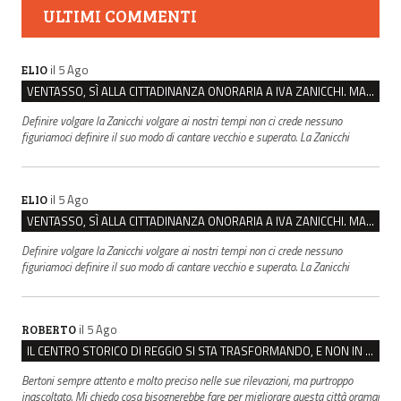
ULTIMI COMMENTI
il 5 Ago
ELIO
VENTASSO, SÌ ALLA CITTADINANZA ONORARIA A IVA ZANICCHI. MA BARGIACCHI: “È DI PESSIMO GUSTO”
Definire volgare la Zanicchi volgare ai nostri tempi non ci crede nessuno
figuriamoci definire il suo modo di cantare vecchio e superato. La Zanicchi
il 5 Ago
ELIO
VENTASSO, SÌ ALLA CITTADINANZA ONORARIA A IVA ZANICCHI. MA BARGIACCHI: “È DI PESSIMO GUSTO”
Definire volgare la Zanicchi volgare ai nostri tempi non ci crede nessuno
figuriamoci definire il suo modo di cantare vecchio e superato. La Zanicchi
il 5 Ago
ROBERTO
IL CENTRO STORICO DI REGGIO SI STA TRASFORMANDO, E NON IN MEGLIO
Bertoni sempre attento e molto preciso nelle sue rilevazioni, ma purtroppo
inascoltato. Mi chiedo cosa bisognerebbe fare per migliorare questa città oramai