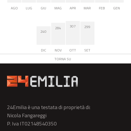
AGO
LUG
GIU
MAG
APR
MAR
FEB
GEN
307
299
284
240
DIC
NOV
OTT
SET
TORNA SU
24Emilia è una testata di proprietà di:
Nicola Fangareggi
P. Iva IT02148540350