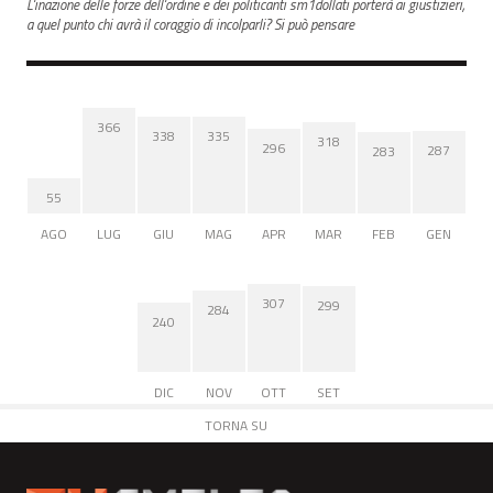
L'inazione delle forze dell'ordine e dei politicanti sm1dollati porterà ai giustizieri,
a quel punto chi avrà il coraggio di incolparli? Si può pensare
366
338
335
318
296
287
283
55
AGO
LUG
GIU
MAG
APR
MAR
FEB
GEN
307
299
284
240
DIC
NOV
OTT
SET
TORNA SU