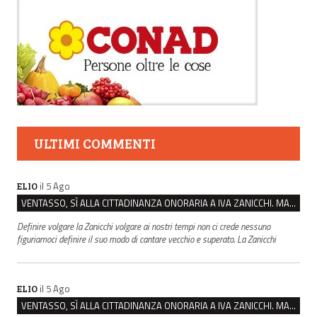
ULTIMI COMMENTI
il 5 Ago
ELIO
VENTASSO, SÌ ALLA CITTADINANZA ONORARIA A IVA ZANICCHI. MA BARGIACCHI: “È DI PESSIMO GUSTO”
Definire volgare la Zanicchi volgare ai nostri tempi non ci crede nessuno
figuriamoci definire il suo modo di cantare vecchio e superato. La Zanicchi
il 5 Ago
ELIO
VENTASSO, SÌ ALLA CITTADINANZA ONORARIA A IVA ZANICCHI. MA BARGIACCHI: “È DI PESSIMO GUSTO”