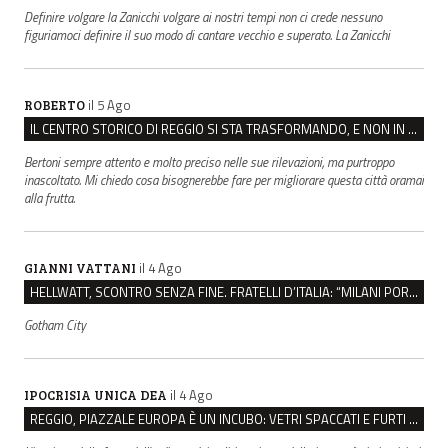
Definire volgare la Zanicchi volgare ai nostri tempi non ci crede nessuno
figuriamoci definire il suo modo di cantare vecchio e superato. La Zanicchi
il 5 Ago
ROBERTO
IL CENTRO STORICO DI REGGIO SI STA TRASFORMANDO, E NON IN MEGLIO
Bertoni sempre attento e molto preciso nelle sue rilevazioni, ma purtroppo
inascoltato. Mi chiedo cosa bisognerebbe fare per migliorare questa città oramai
alla frutta.
il 4 Ago
GIANNI VATTANI
HELLWATT, SCONTRO SENZA FINE. FRATELLI D’ITALIA: “MILANI PORTA DOCUMENTI, DE FRANCO INSULTI”
Gotham City
il 4 Ago
IPOCRISIA UNICA DEA
REGGIO, PIAZZALE EUROPA È UN INCUBO: VETRI SPACCATI E FURTI SULLE AUTO IN SOSTA