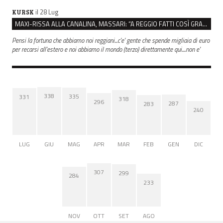
il 28 Lug
KURSK
MAXI-RISSA ALLA CANALINA, MASSARI: “A REGGIO FATTI COSÌ GRAVI NON DEVONO TROVARE SPAZIO”
Pensi la fortuna che abbiamo noi reggiani...c'e' gente che spende migliaia di euro
per recarsi all'estero e noi abbiamo il mondo (terzo) direttamente qui....non e'
338
335
331
318
296
287
283
240
LUG
GIU
MAG
APR
MAR
FEB
GEN
DIC
307
299
284
233
NOV
OTT
SET
AGO