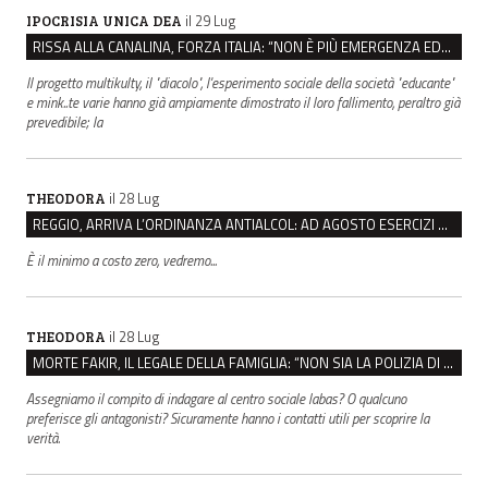
il 29 Lug
IPOCRISIA UNICA DEA
RISSA ALLA CANALINA, FORZA ITALIA: “NON È PIÙ EMERGENZA EDUCATIVA, MA DI SICUREZZA”
Il progetto multikulty, il "diacolo", l'esperimento sociale della società "educante"
e mink..te varie hanno già ampiamente dimostrato il loro fallimento, peraltro già
prevedibile; la
il 28 Lug
THEODORA
REGGIO, ARRIVA L’ORDINANZA ANTIALCOL: AD AGOSTO ESERCIZI DI VICINATO CHIUSI DALLE 22 ALLE 6
È il minimo a costo zero, vedremo...
il 28 Lug
THEODORA
MORTE FAKIR, IL LEGALE DELLA FAMIGLIA: “NON SIA LA POLIZIA DI STATO A INDAGARE”
Assegniamo il compito di indagare al centro sociale labas? O qualcuno
preferisce gli antagonisti? Sicuramente hanno i contatti utili per scoprire la
verità.