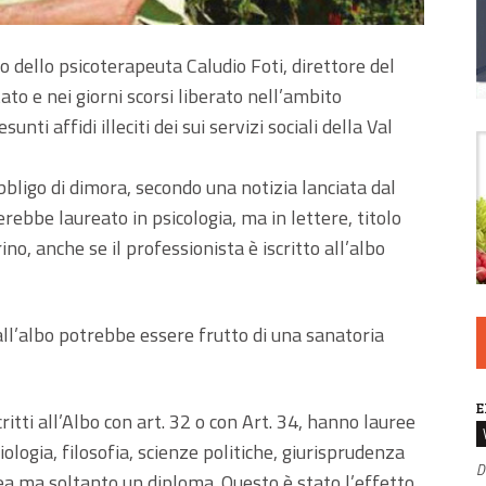
lo dello psicoterapeuta Caludio Foti, direttore del
ato e nei giorni scorsi liberato nell’ambito
unti affidi illeciti dei sui servizi sociali della Val
bbligo di dimora, secondo una notizia lanciata dal
erebbe laureato in psicologia, ma in lettere, titolo
no, anche se il professionista è iscritto all’albo
ne all’albo potrebbe essere frutto di una sanatoria
E
critti all’Albo con art. 32 o con Art. 34, hanno lauree
iologia, filosofia, scienze politiche, giurisprudenza
D
rea ma soltanto un diploma. Questo è stato l’effetto