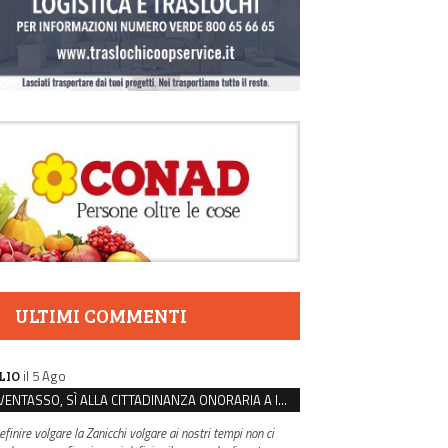
ULTIMI COMMENTI
il 5 Ago
LIO
VENTASSO, SÌ ALLA CITTADINANZA ONORARIA A IVA ZANICCHI. MA BARGIACCHI: “È DI PESSIMO GUSTO”
efinire volgare la Zanicchi volgare ai nostri tempi non ci