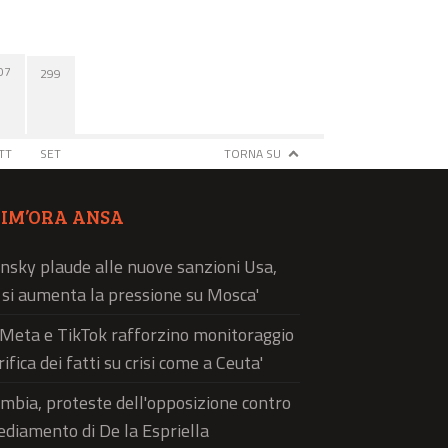
07
299
TT
SET
TORNA SU
TIM’ORA ANSA
nsky plaude alle nuove sanzioni Usa,
ì si aumenta la pressione su Mosca'
'Meta e TikTok rafforzino monitoraggio
rifica dei fatti su crisi come a Ceuta'
mbia, proteste dell'opposizione contro
sediamento di De la Espriella