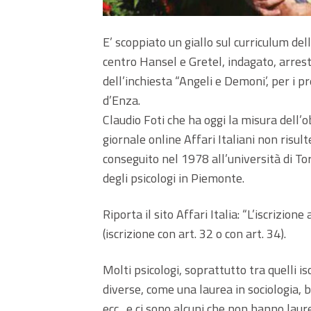
E’ scoppiato un giallo sul curriculum del
centro Hansel e Gretel, indagato, arrest
dell’inchiesta “Angeli e Demoni’, per i pres
d’Enza.
Claudio Foti che ha oggi la misura dell’o
giornale online Affari Italiani non risult
conseguito nel 1978 all’università di Tori
degli psicologi in Piemonte.
Riporta il sito Affari Italia: “L’iscrizio
(iscrizione con art. 32 o con art. 34).
Molti psicologi, soprattutto tra quelli is
diverse, come una laurea in sociologia, b
ecc., e ci sono alcuni che non hanno lau