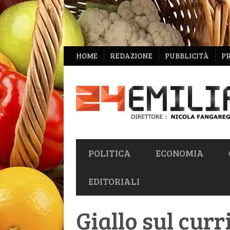
NAVIGAZIONE
HOME
REDAZIONE
PUBBLICITÀ
P
SECONDARIA
NAVIGAZIONE
POLITICA
ECONOMIA
PRIMARIA
EDITORIALI
Giallo sul cur