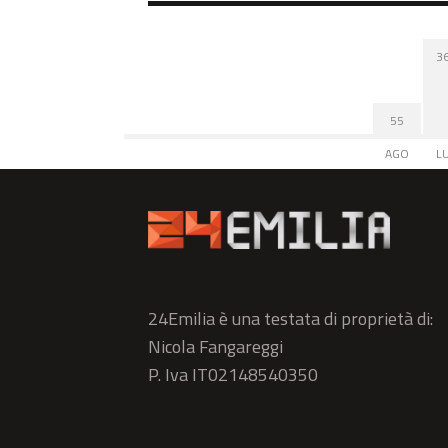
3
55
AGO
L
24Emilia è una testata di proprietà di:
Nicola Fangareggi
P. Iva IT02148540350