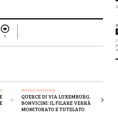
G
I
0
L'
po
i
TE
ARTICOLO SUCCESSIVO
E
QUERCE DI VIA LUXEMBURG,
E
BONVICINI: IL FILARE VERRÀ
MONITORATO E TUTELATO