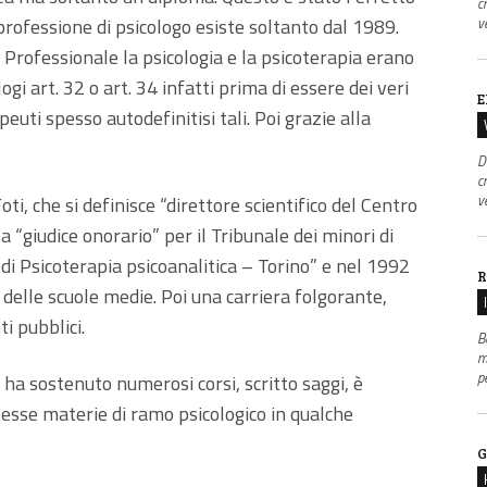
c
v
 professione di psicologo esiste soltanto dal 1989.
e Professionale la psicologia e la psicoterapia erano
gi art. 32 o art. 34 infatti prima di essere dei veri
E
euti spesso autodefinitisi tali. Poi grazie alla
D
c
v
Foti, che si definisce “direttore scientifico del Centro
 “giudice onorario” per il Tribunale dei minori di
o di Psicoterapia psicoanalitica – Torino” e nel 1992
R
delle scuole medie. Poi una carriera folgorante,
i pubblici.
B
m
p
 ha sostenuto numerosi corsi, scritto saggi, è
tesse materie di ramo psicologico in qualche
G