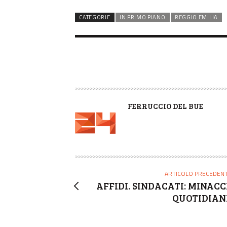
CATEGORIE
IN PRIMO PIANO
REGGIO EMILIA
A
FERRUCCIO DEL BUE
U
T
O
R
E
ARTICOLO PRECEDEN
AFFIDI. SINDACATI: MINACC
QUOTIDIAN