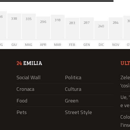
66
338
335
318
3
296
287
284
283
240
UG
GIU
MAG
APR
MAR
FEB
GEN
DIC
NOV
O
24
EMILIA
UL
Social Wall
Politica
Zele
'cos
Cronaca
Cultura
Ue, 
Food
Green
e ve
Pets
Street Style
Colo
l'in