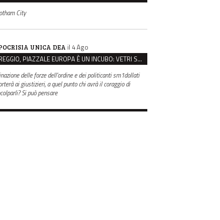
otham City
il 4 Ago
POCRISIA UNICA DEA
REGGIO, PIAZZALE EUROPA È UN INCUBO: VETRI SPACCATI E FURTI SULLE AUTO IN SOSTA
inazione delle forze dell'ordine e dei politicanti sm1dollati
rterà ai giustizieri, a quel punto chi avrà il coraggio di
ncolparli? Si può pensare