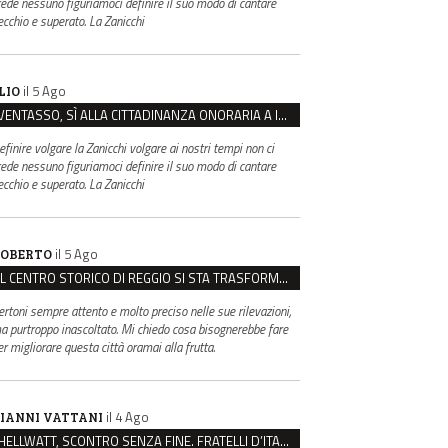
rede nessuno figuriamoci definire il suo modo di cantare
ecchio e superato. La Zanicchi
il 5 Ago
LIO
VENTASSO, SÌ ALLA CITTADINANZA ONORARIA A IVA ZANICCHI. MA BARGIACCHI: “È DI PESSIMO GUSTO”
efinire volgare la Zanicchi volgare ai nostri tempi non ci
rede nessuno figuriamoci definire il suo modo di cantare
ecchio e superato. La Zanicchi
il 5 Ago
OBERTO
IL CENTRO STORICO DI REGGIO SI STA TRASFORMANDO, E NON IN MEGLIO
ertoni sempre attento e molto preciso nelle sue rilevazioni,
a purtroppo inascoltato. Mi chiedo cosa bisognerebbe fare
er migliorare questa città oramai alla frutta.
il 4 Ago
IANNI VATTANI
HELLWATT, SCONTRO SENZA FINE. FRATELLI D’ITALIA: “MILANI PORTA DOCUMENTI, DE FRANCO INSULTI”