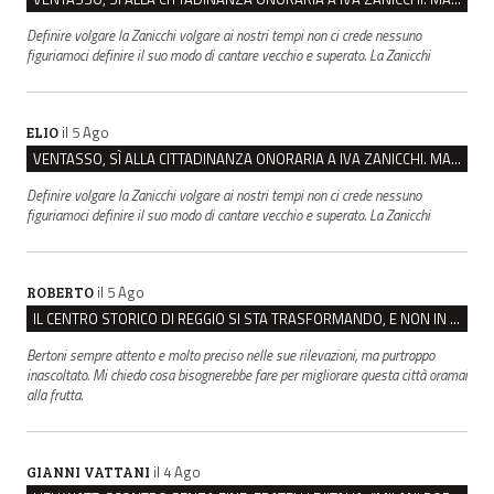
Definire volgare la Zanicchi volgare ai nostri tempi non ci crede nessuno
figuriamoci definire il suo modo di cantare vecchio e superato. La Zanicchi
il 5 Ago
ELIO
VENTASSO, SÌ ALLA CITTADINANZA ONORARIA A IVA ZANICCHI. MA BARGIACCHI: “È DI PESSIMO GUSTO”
Definire volgare la Zanicchi volgare ai nostri tempi non ci crede nessuno
figuriamoci definire il suo modo di cantare vecchio e superato. La Zanicchi
il 5 Ago
ROBERTO
IL CENTRO STORICO DI REGGIO SI STA TRASFORMANDO, E NON IN MEGLIO
Bertoni sempre attento e molto preciso nelle sue rilevazioni, ma purtroppo
inascoltato. Mi chiedo cosa bisognerebbe fare per migliorare questa città oramai
alla frutta.
il 4 Ago
GIANNI VATTANI