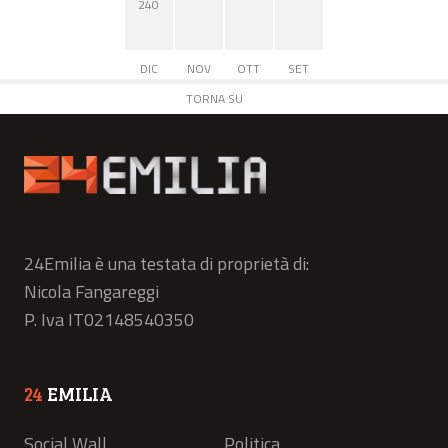
240
DIC
NOV
OTT
SET
TORNA SU
24Emilia è una testata di proprietà di:
Nicola Fangareggi
P. Iva IT02148540350
24
EMILIA
Social Wall
Politica