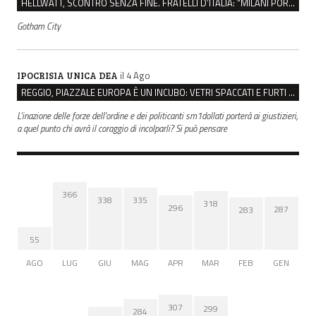
HELLWATT, SCONTRO SENZA FINE. FRATELLI D’ITALIA: “MILANI PORTA DOCUMENTI, DE FRANCO INSULTI”
Gotham City
il 4 Ago
IPOCRISIA UNICA DEA
REGGIO, PIAZZALE EUROPA È UN INCUBO: VETRI SPACCATI E FURTI SULLE AUTO IN SOSTA
L'inazione delle forze dell'ordine e dei politicanti sm1dollati porterà ai giustizieri,
a quel punto chi avrà il coraggio di incolparli? Si può pensare
366
338
335
318
296
287
283
55
AGO
LUG
GIU
MAG
APR
MAR
FEB
GEN
307
299
284