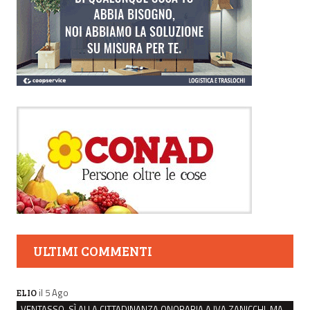
ULTIMI COMMENTI
il 5 Ago
ELIO
VENTASSO, SÌ ALLA CITTADINANZA ONORARIA A IVA ZANICCHI. MA BARGIACCHI: “È DI PESSIMO GUSTO”