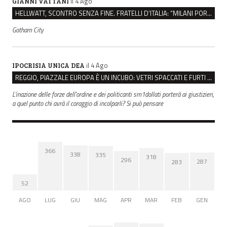
il 4 Ago
GIANNI VATTANI
HELLWATT, SCONTRO SENZA FINE. FRATELLI D’ITALIA: “MILANI PORTA DOCUMENTI, DE FRANCO INSULTI”
Gotham City
il 4 Ago
IPOCRISIA UNICA DEA
REGGIO, PIAZZALE EUROPA È UN INCUBO: VETRI SPACCATI E FURTI SULLE AUTO IN SOSTA
L'inazione delle forze dell'ordine e dei politicanti sm1dollati porterà ai giustizieri,
a quel punto chi avrà il coraggio di incolparli? Si può pensare
366
338
335
318
296
287
283
52
AGO
LUG
GIU
MAG
APR
MAR
FEB
GEN