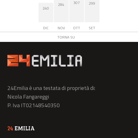
307
299
284
240
DIC
NOV
OTT
SET
TORNA SU
24Emilia è una testata di proprietà di:
Nicola Fangareggi
P. Iva IT02148540350
24
EMILIA