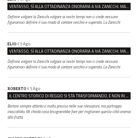
VENTASSO, SÌ ALLA CITTADINANZA ONORARIA A IVA ZANICCHI. MA BARGIACCHI: “È DI PESSIMO GUSTO”
Definire volgare la Zanicchi volgare ai nostri tempi non ci crede nessuno
figuriamoci definire il suo modo di cantare vecchio e superato. La Zanicchi
il 5 Ago
ELIO
VENTASSO, SÌ ALLA CITTADINANZA ONORARIA A IVA ZANICCHI. MA BARGIACCHI: “È DI PESSIMO GUSTO”
Definire volgare la Zanicchi volgare ai nostri tempi non ci crede nessuno
figuriamoci definire il suo modo di cantare vecchio e superato. La Zanicchi
il 5 Ago
ROBERTO
IL CENTRO STORICO DI REGGIO SI STA TRASFORMANDO, E NON IN MEGLIO
Bertoni sempre attento e molto preciso nelle sue rilevazioni, ma purtroppo
inascoltato. Mi chiedo cosa bisognerebbe fare per migliorare questa città oramai
alla frutta.