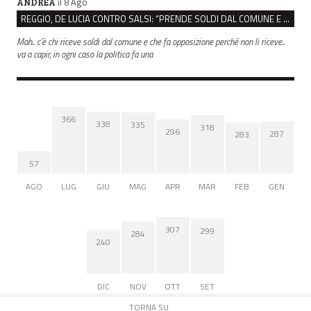
il 8 Ago
ANDREA
REGGIO, DE LUCIA CONTRO SALSI: “PRENDE SOLDI DAL COMUNE E DIFFONDE FAKE NEWS”
Mah.. c’è chi riceve soldi dal comune e che fa opposizione perché non li riceve..
va a capir, in ogni caso la politica fa una
366
338
335
318
296
287
283
57
AGO
LUG
GIU
MAG
APR
MAR
FEB
GEN
307
299
284
240
DIC
NOV
OTT
SET
TORNA SU