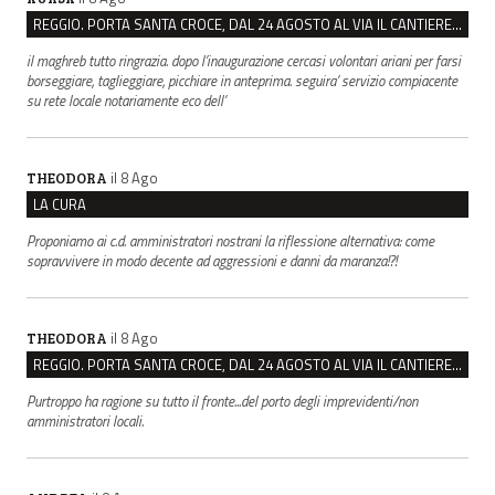
REGGIO. PORTA SANTA CROCE, DAL 24 AGOSTO AL VIA IL CANTIERE PER IL NUOVO COLLETTORE FOGNARIO
il maghreb tutto ringrazia. dopo l’inaugurazione cercasi volontari ariani per farsi
borseggiare, taglieggiare, picchiare in anteprima. seguira’ servizio compiacente
su rete locale notariamente eco dell’
il 8 Ago
THEODORA
LA CURA
Proponiamo ai c.d. amministratori nostrani la riflessione alternativa: come
sopravvivere in modo decente ad aggressioni e danni da maranza!?!
il 8 Ago
THEODORA
REGGIO. PORTA SANTA CROCE, DAL 24 AGOSTO AL VIA IL CANTIERE PER IL NUOVO COLLETTORE FOGNARIO
Purtroppo ha ragione su tutto il fronte...del porto degli imprevidenti/non
amministratori locali.