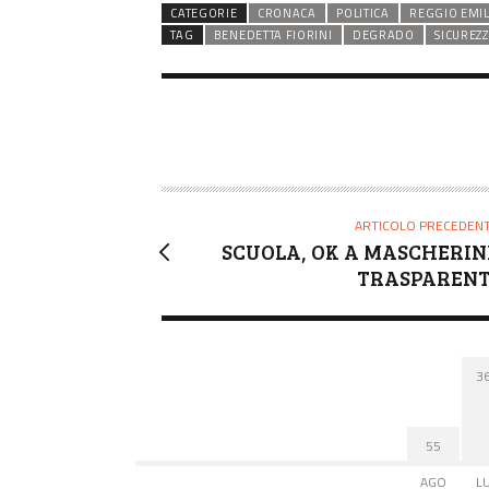
CATEGORIE
CRONACA
POLITICA
REGGIO EMIL
TAG
BENEDETTA FIORINI
DEGRADO
SICUREZ
ARTICOLO PRECEDEN
SCUOLA, OK A MASCHERIN
TRASPARENT
3
55
AGO
L