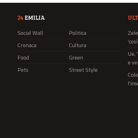
24
EMILIA
UL
Social Wall
Politica
Zele
'cos
Cronaca
Cultura
Ue, 
Food
Green
e ve
Pets
Street Style
Colo
l'in