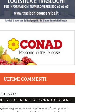
ULTIMI COMMENTI
il 5 Ago
LIO
VENTASSO, SÌ ALLA CITTADINANZA ONORARIA A IVA ZANICCHI. MA BARGIACCHI: “È DI PESSIMO GUSTO”
efinire volgare la Zanicchi volgare ai nostri tempi non ci