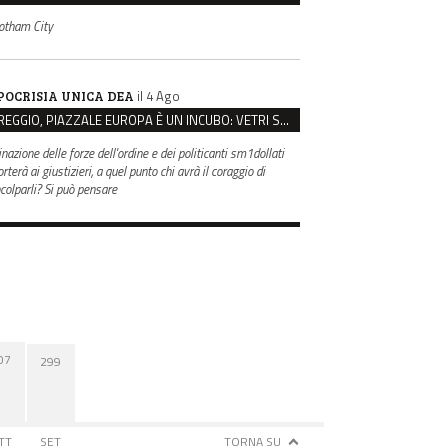
otham City
il 4 Ago
POCRISIA UNICA DEA
REGGIO, PIAZZALE EUROPA È UN INCUBO: VETRI SPACCATI E FURTI SULLE AUTO IN SOSTA
inazione delle forze dell'ordine e dei politicanti sm1dollati
rterà ai giustizieri, a quel punto chi avrà il coraggio di
ncolparli? Si può pensare
07
299
TT
SET
TORNA SU