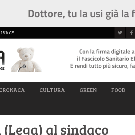
RIVACY
CRONACA
CULTURA
GREEN
FOOD
i (Lega) al sindaco