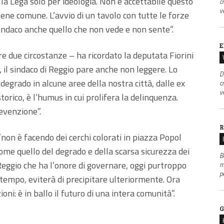
ella Lega solo per ideologia. Non è accettabile questo
c
v
ene comune. L’avvio di un tavolo con tutte le forze
sindaco anche quello che non vede e non sente”.
E
re due circostanze – ha ricordato la deputata Fiorini
 il sindaco di Reggio pare anche non leggere. Lo
D
 degrado in alcune aree della nostra città, dalle ex
c
v
torico, è l’humus in cui prolifera la delinquenza.
evenzione”.
R
non è facendo dei cerchi colorati in piazza Popol
ome quello del degrado e della scarsa sicurezza dei
B
 Reggio che ha l’onore di governare, oggi purtroppo
m
p
empo, eviterà di precipitare ulteriormente. Ora
ni: è in ballo il futuro di una intera comunità”.
G