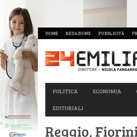
NAVIGAZIONE
HOME
REDAZIONE
PUBBLICITÀ
P
SECONDARIA
NAVIGAZIONE
POLITICA
ECONOMIA
PRIMARIA
EDITORIALI
Reggio, Fiorin