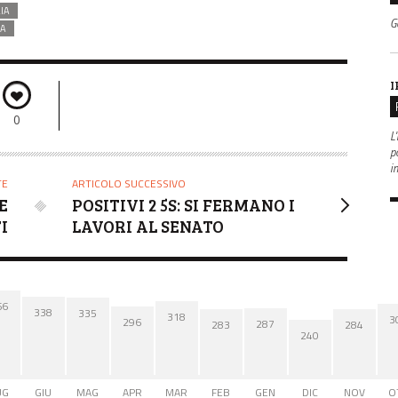
IA
G
ZA
I
0
L'
po
i
TE
ARTICOLO SUCCESSIVO
E
POSITIVI 2 5S: SI FERMANO I
I
LAVORI AL SENATO
66
338
335
318
3
296
287
284
283
240
UG
GIU
MAG
APR
MAR
FEB
GEN
DIC
NOV
O