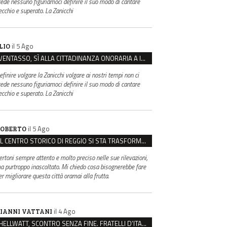
rede nessuno figuriamoci definire il suo modo di cantare
ecchio e superato. La Zanicchi
il 5 Ago
LIO
VENTASSO, SÌ ALLA CITTADINANZA ONORARIA A IVA ZANICCHI. MA BARGIACCHI: “È DI PESSIMO GUSTO”
efinire volgare la Zanicchi volgare ai nostri tempi non ci
rede nessuno figuriamoci definire il suo modo di cantare
ecchio e superato. La Zanicchi
il 5 Ago
OBERTO
IL CENTRO STORICO DI REGGIO SI STA TRASFORMANDO, E NON IN MEGLIO
ertoni sempre attento e molto preciso nelle sue rilevazioni,
a purtroppo inascoltato. Mi chiedo cosa bisognerebbe fare
er migliorare questa città oramai alla frutta.
il 4 Ago
IANNI VATTANI
HELLWATT, SCONTRO SENZA FINE. FRATELLI D’ITALIA: “MILANI PORTA DOCUMENTI, DE FRANCO INSULTI”