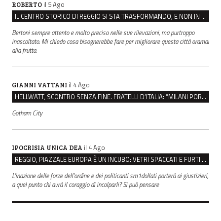
il 5 Ago
ROBERTO
IL CENTRO STORICO DI REGGIO SI STA TRASFORMANDO, E NON IN MEGLIO
Bertoni sempre attento e molto preciso nelle sue rilevazioni, ma purtroppo
inascoltato. Mi chiedo cosa bisognerebbe fare per migliorare questa città oramai
alla frutta.
il 4 Ago
GIANNI VATTANI
HELLWATT, SCONTRO SENZA FINE. FRATELLI D’ITALIA: “MILANI PORTA DOCUMENTI, DE FRANCO INSULTI”
Gotham City
il 4 Ago
IPOCRISIA UNICA DEA
REGGIO, PIAZZALE EUROPA È UN INCUBO: VETRI SPACCATI E FURTI SULLE AUTO IN SOSTA
L'inazione delle forze dell'ordine e dei politicanti sm1dollati porterà ai giustizieri,
a quel punto chi avrà il coraggio di incolparli? Si può pensare