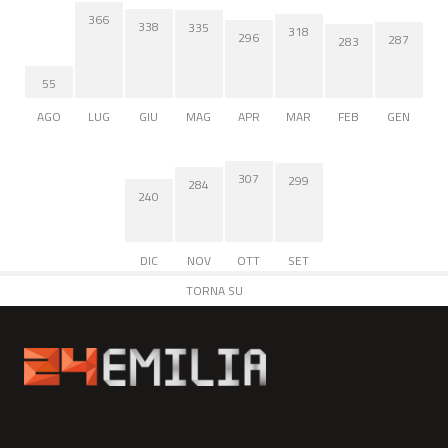
366
338
335
318
296
287
283
55
AGO
LUG
GIU
MAG
APR
MAR
FEB
GEN
307
299
284
240
DIC
NOV
OTT
SET
TORNA SU