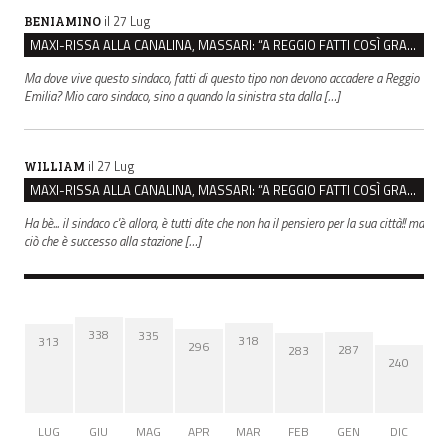
il 27 Lug
BENIAMINO
MAXI-RISSA ALLA CANALINA, MASSARI: “A REGGIO FATTI COSÌ GRAVI NON DEVONO TROVARE SPAZIO”
Ma dove vive questo sindaco, fatti di questo tipo non devono accadere a Reggio
Emilia? Mio caro sindaco, sino a quando la sinistra sta dalla […]
il 27 Lug
WILLIAM
MAXI-RISSA ALLA CANALINA, MASSARI: “A REGGIO FATTI COSÌ GRAVI NON DEVONO TROVARE SPAZIO”
Ha bè... il sindaco c'è allora, è tutti dite che non ha il pensiero per la sua città!! ma
ciò che è successo alla stazione […]
338
335
318
313
296
287
283
240
LUG
GIU
MAG
APR
MAR
FEB
GEN
DIC