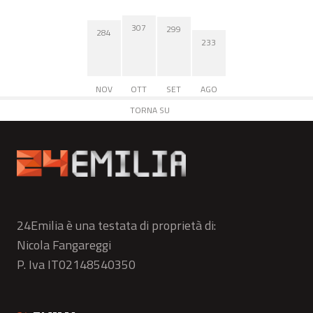
307
299
284
233
NOV
OTT
SET
AGO
TORNA SU
24Emilia è una testata di proprietà di:
Nicola Fangareggi
P. Iva IT02148540350