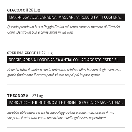
il 28 Lug
GIACOMO
MAXI-RISSA ALLA CANALINA, MASSARI: “A REGGIO FATTI COSÌ GRAVI NON DEVONO TROVARE SPAZIO”
Quando prendo un bus a Reggio Emilia mi sento come al mercato di Città del
Cairo. Dentro un bus è come stare in via Turri
il 27 Lug
SPERINA ZECCHI
REGGIO, ARRIVA L’ORDINANZA ANTIALCOL: AD AGOSTO ESERCIZI DI VICINATO CHIUSI DALLE 22 ALLE 6
Bene ha fatto il sindaco con la ordinanza relativa alla chiusura degli esercizi.....
grazie finalmente il centro potrà vivere un po' più in pace grazie
il 27 Lug
THEODORA
PARK ZUCCHI E IL RITORNO ALLE ORIGINI DOPO LA DISAVVENTURA CON REGGIO EMILIA PARCHEGGI
Sarebbe utile sapere a chi fa capo Reggio Park o sono maliziosa se il mio
sospetto è orientato verso una in.house della galassia cooperativa?