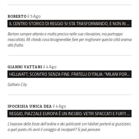
il 5 Ago
ROBERTO
IL CENTRO STORICO DI REGGIO SI STA TRASFORMANDO, E NON IN MEGLIO
Bertoni sempre attento e molto preciso nelle sue rilevazioni, ma purtroppo
inascoltato. Mi chiedo cosa bisognerebbe fare per migliorare questa città oramai
alla frutta.
il 4 Ago
GIANNI VATTANI
HELLWATT, SCONTRO SENZA FINE. FRATELLI D’ITALIA: “MILANI PORTA DOCUMENTI, DE FRANCO INSULTI”
Gotham City
il 4 Ago
IPOCRISIA UNICA DEA
REGGIO, PIAZZALE EUROPA È UN INCUBO: VETRI SPACCATI E FURTI SULLE AUTO IN SOSTA
L'inazione delle forze dell'ordine e dei politicanti sm1dollati porterà ai giustizieri,
a quel punto chi avrà il coraggio di incolparli? Si può pensare