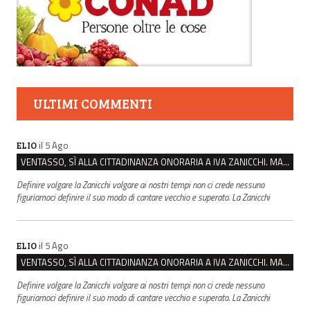
ULTIMI COMMENTI
il 5 Ago
ELIO
VENTASSO, SÌ ALLA CITTADINANZA ONORARIA A IVA ZANICCHI. MA BARGIACCHI: “È DI PESSIMO GUSTO”
Definire volgare la Zanicchi volgare ai nostri tempi non ci crede nessuno
figuriamoci definire il suo modo di cantare vecchio e superato. La Zanicchi
il 5 Ago
ELIO
VENTASSO, SÌ ALLA CITTADINANZA ONORARIA A IVA ZANICCHI. MA BARGIACCHI: “È DI PESSIMO GUSTO”
Definire volgare la Zanicchi volgare ai nostri tempi non ci crede nessuno
figuriamoci definire il suo modo di cantare vecchio e superato. La Zanicchi