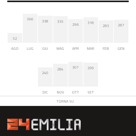
366
338
335
318
296
287
283
52
AGO
LUG
GIU
MAG
APR
MAR
FEB
GEN
307
299
284
240
DIC
NOV
OTT
SET
TORNA SU