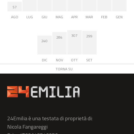
57
AGO
LUG
GIU
MAG
APR
MAR
FEB
GEN
307
299
284
240
DIC
NOV
OTT
SET
TORNA SU
24Emilia è una testata di proprietà di:
Nicola Fangareggi