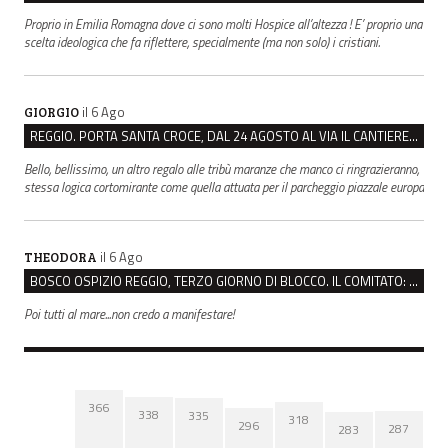
Proprio in Emilia Romagna dove ci sono molti Hospice all’altezza ! E’ proprio una
scelta ideologica che fa riflettere, specialmente (ma non solo) i cristiani.
il 6 Ago
GIORGIO
REGGIO. PORTA SANTA CROCE, DAL 24 AGOSTO AL VIA IL CANTIERE PER IL NUOVO COLLETTORE FOGNARIO
Bello, bellissimo, un altro regalo alle tribù maranze che manco ci ringrazieranno,
stessa logica cortomirante come quella attuata per il parcheggio piazzale europa
il 6 Ago
THEODORA
BOSCO OSPIZIO REGGIO, TERZO GIORNO DI BLOCCO. IL COMITATO: “PRESIDIO FINO A VENERDÌ”
Poi tutti al mare...non credo a manifestare!
366
338
335
318
296
287
283