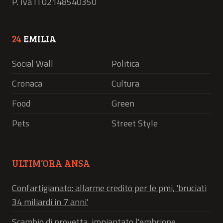
P. Iva IT02148540350
24
EMILIA
Social Wall
Politica
Cronaca
Cultura
Food
Green
Pets
Street Style
ULTIM’ORA ANSA
Confartigianato: allarme credito per le pmi, 'bruciati
34 miliardi in 7 anni'
Scambio di provetta, impiantato l'embrione