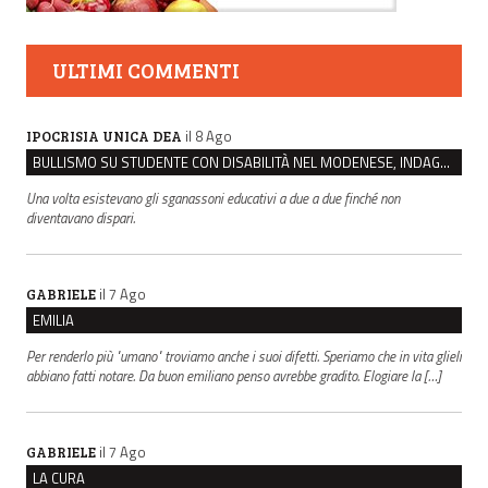
ULTIMI COMMENTI
il 8 Ago
IPOCRISIA UNICA DEA
BULLISMO SU STUDENTE CON DISABILITÀ NEL MODENESE, INDAGATI DUE RAGAZZI DI 16 ANNI
Una volta esistevano gli sganassoni educativi a due a due finché non
diventavano dispari.
il 7 Ago
GABRIELE
EMILIA
Per renderlo più "umano" troviamo anche i suoi difetti. Speriamo che in vita glieli
abbiano fatti notare. Da buon emiliano penso avrebbe gradito. Elogiare la […]
il 7 Ago
GABRIELE
LA CURA