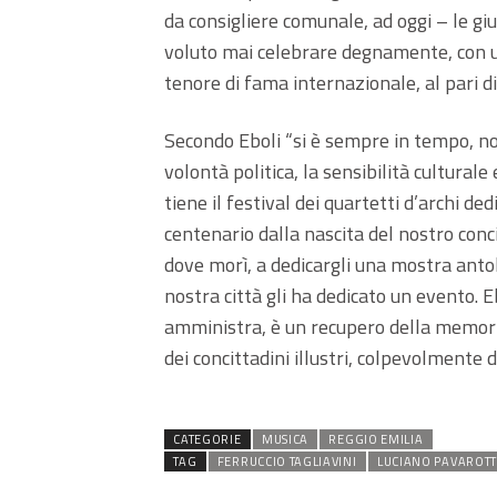
da consigliere comunale, ad oggi – le gi
voluto mai celebrare degnamente, con un
tenore di fama internazionale, al pari di
Secondo Eboli “si è sempre in tempo, no
volontà politica, la sensibilità culturale
tiene il festival dei quartetti d’archi de
centenario dalla nascita del nostro conci
dove morì, a dedicargli una mostra antol
nostra città gli ha dedicato un evento. E
amministra, è un recupero della memoria
dei concittadini illustri, colpevolmente 
CATEGORIE
MUSICA
REGGIO EMILIA
TAG
FERRUCCIO TAGLIAVINI
LUCIANO PAVAROTT