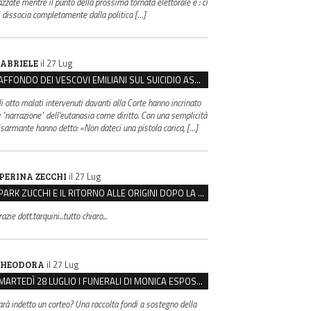
azzate mentre il punto della prossima tornata elettorale è : ci
i dissocia completamente dalla politica […]
il 27 Lug
ABRIELE
AFFONDO DEI VESCOVI EMILIANI SUL SUICIDIO ASSISTITO: “È CONTRO IL VALORE DELLA PERSONA”
li otto malati intervenuti davanti alla Corte hanno incrinato
a "narrazione" dell'eutanasia come diritto. Con una semplicità
isarmante hanno detto: «Non dateci una pistola carica, […]
il 27 Lug
PERINA ZECCHI
PARK ZUCCHI E IL RITORNO ALLE ORIGINI DOPO LA DISAVVENTURA CON REGGIO EMILIA PARCHEGGI
azie dott.tarquini...tutto chiaro...
il 27 Lug
HEODORA
MARTEDÌ 28 LUGLIO I FUNERALI DI MONICA ESPOSITO: LUTTO CITTADINO A MODENA E NONANTOLA
arà indetto un corteo? Una raccolta fondi a sostegno della