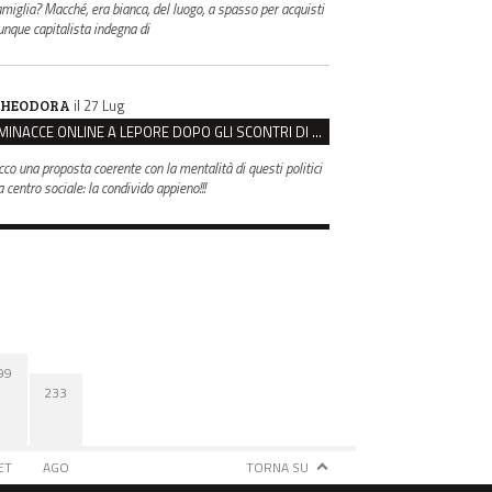
amiglia? Macché, era bianca, del luogo, a spasso per acquisti
unque capitalista indegna di
il 27 Lug
HEODORA
MINACCE ONLINE A LEPORE DOPO GLI SCONTRI DI BOLOGNA, ASSEGNATA LA SCORTA AL SINDACO
cco una proposta coerente con la mentalità di questi politici
 centro sociale: la condivido appieno!!!
99
233
ET
AGO
TORNA SU