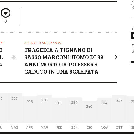
f
d
0
T
TE
ARTICOLO SUCCESSIVO
E
O
TRAGEDIA A TIGNANO DI
da
L
SASSO MARCONI: UOMO DI 89
A
ANNI MORTO DOPO ESSERE
CADUTO IN UNA SCARPATA
38
335
318
307
2
296
287
284
283
240
IU
MAG
APR
MAR
FEB
GEN
DIC
NOV
OTT
S