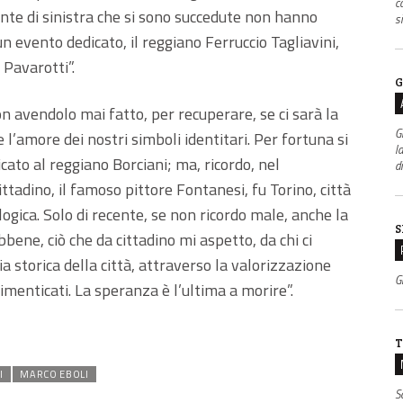
c
unte di sinistra che si sono succedute non hanno
s
 evento dedicato, il reggiano Ferruccio Tagliavini,
 Pavarotti”.
G
n avendolo mai fatto, per recuperare, se ci sarà la
G
 e l’amore dei nostri simboli identitari. Per fortuna si
l
dicato al reggiano Borciani; ma, ricordo, nel
d
ttadino, il famoso pittore Fontanesi, fu Torino, città
ogica. Solo di recente, se non ricordo male, anche la
S
bbene, ciò che da cittadino mi aspetto, da chi ci
 storica della città, attraverso la valorizzazione
Gr
dimenticati. La speranza è l’ultima a morire”.
T
I
MARCO EBOLI
S