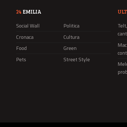
24
EMILIA
UL
Social Wall
Politica
Telt
cant
Cronaca
Cultura
Macr
Food
Green
cont
Pets
Street Style
Melo
pro