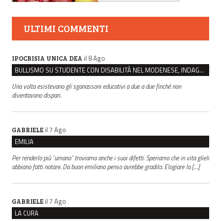
ULTIMI COMMENTI
il 8 Ago
IPOCRISIA UNICA DEA
BULLISMO SU STUDENTE CON DISABILITÀ NEL MODENESE, INDAGATI DUE RAGAZZI DI 16 ANNI
Una volta esistevano gli sganassoni educativi a due a due finché non
diventavano dispari.
il 7 Ago
GABRIELE
EMILIA
Per renderlo più "umano" troviamo anche i suoi difetti. Speriamo che in vita glieli
abbiano fatti notare. Da buon emiliano penso avrebbe gradito. Elogiare la […]
il 7 Ago
GABRIELE
LA CURA