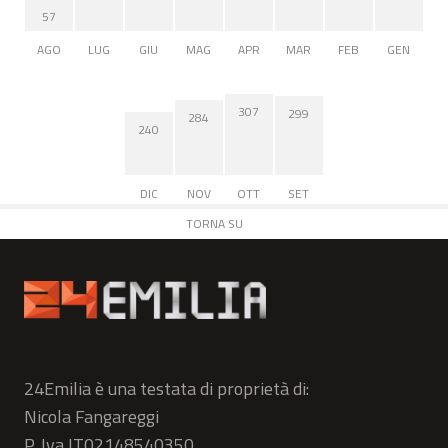
57
AGO
LUG
GIU
MAG
APR
MAR
FEB
GEN
307
299
284
240
DIC
NOV
OTT
SET
TORNA SU
24Emilia è una testata di proprietà di:
Nicola Fangareggi
P. Iva IT02148540350