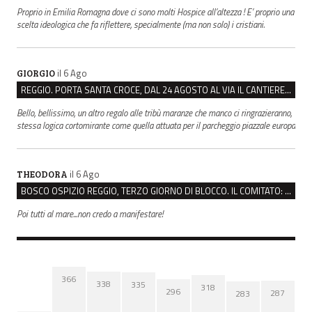
Proprio in Emilia Romagna dove ci sono molti Hospice all’altezza ! E’ proprio una
scelta ideologica che fa riflettere, specialmente (ma non solo) i cristiani.
il 6 Ago
GIORGIO
REGGIO. PORTA SANTA CROCE, DAL 24 AGOSTO AL VIA IL CANTIERE PER IL NUOVO COLLETTORE FOGNARIO
Bello, bellissimo, un altro regalo alle tribù maranze che manco ci ringrazieranno,
stessa logica cortomirante come quella attuata per il parcheggio piazzale europa
il 6 Ago
THEODORA
BOSCO OSPIZIO REGGIO, TERZO GIORNO DI BLOCCO. IL COMITATO: “PRESIDIO FINO A VENERDÌ”
Poi tutti al mare...non credo a manifestare!
366
338
335
318
296
287
283